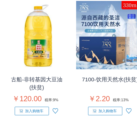
古船-非转基因大豆油
7100-饮用天然水(扶贫
(扶贫)
￥120.00
￥2.20
税率:
9%
税率:
13%
加入购物车
加入购物车