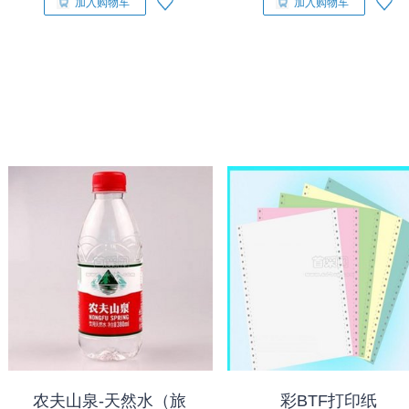
加入购物车
加入购物车
农夫山泉-天然水（旅
彩BTF打印纸