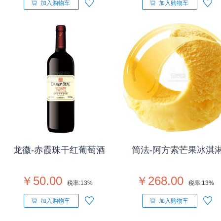
加入购物车
加入购物车
龙徽-赤霞珠干红葡萄酒
简法-阿方索芒果冰淇
￥50.00
￥268.00
税率:
13%
税率:
13%
加入购物车
加入购物车