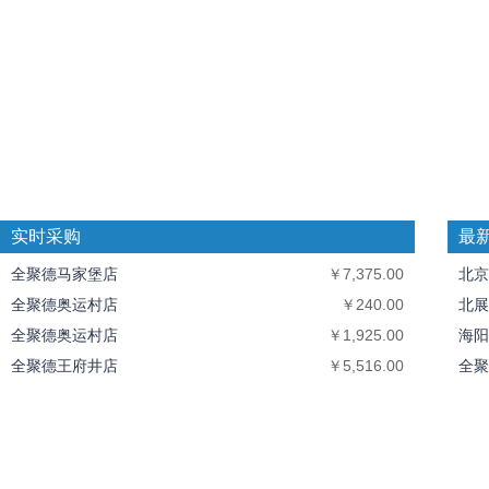
实时采购
最
全聚德马家堡店
￥7,375.00
北京
全聚德奥运村店
￥240.00
北展
全聚德奥运村店
￥1,925.00
海阳
全聚德王府井店
￥5,516.00
全聚
全聚德王府井店
￥44,163.00
中丝
北京