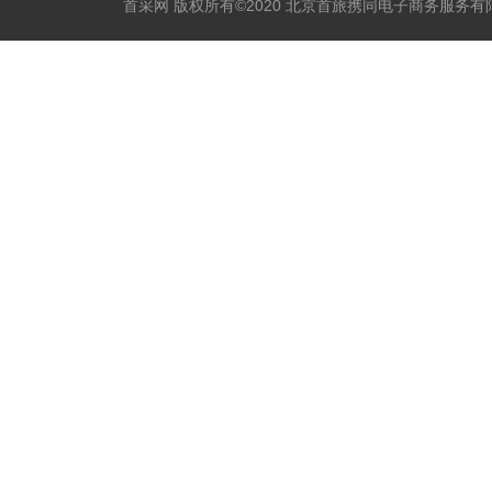
首采网 版权所有©2020 北京首旅携同电子商务服务