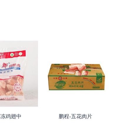
-冻鸡翅中
鹏程-五花肉片