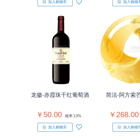
加入购物车
加入购物
龙徽-赤霞珠干红葡萄酒
简法-阿方索
￥50.00
￥268.00
税率:
13%
加入购物车
加入购物