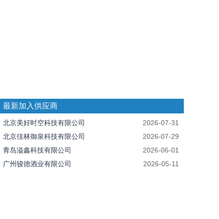
最新加入供应商
北京美好时空科技有限公司
2026-07-31
北京佳林御泉科技有限公司
2026-07-29
青岛溢鑫科技有限公司
2026-06-01
广州骏德酒业有限公司
2026-05-11
中油首汽石油销售有限公司
2025-12-16
北京吴裕泰茶业股份有限公司(临时)
2025-10-30