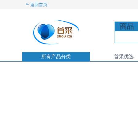
返回首页
商品
所有产品分类
首采优选