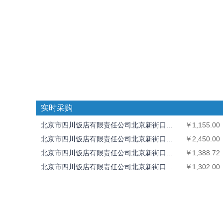
实时采购
北京市四川饭店有限责任公司北京新街口...
￥1,155.00
北京市四川饭店有限责任公司北京新街口...
￥2,450.00
北京市四川饭店有限责任公司北京新街口...
￥1,388.72
北京市四川饭店有限责任公司北京新街口...
￥1,302.00
全聚德奥运村店
￥1,826.40