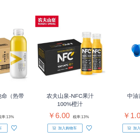
他命（热带
农夫山泉-NFC果汁
中油
）
100%橙汁
￥6.00
￥1.
税率:
13%
税率:
13%
车
加入购物车
加