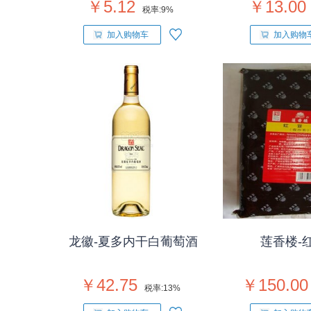
￥5.12
￥13.00
税率:
9%
加入购物车
加入购物
龙徽-夏多内干白葡萄酒
莲香楼-
￥42.75
￥150.00
税率:
13%