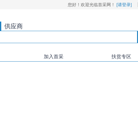
您好！欢迎光临首采网！
[请登录]
供应商
加入首采
扶贫专区