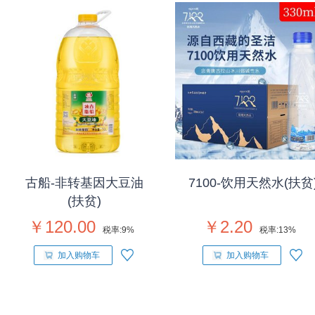
古船-非转基因大豆油
7100-饮用天然水(扶贫
(扶贫)
￥120.00
￥2.20
税率:
9%
税率:
13%
加入购物车
加入购物车