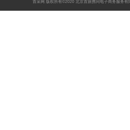
首采网 版权所有©2020 北京首旅携同电子商务服务