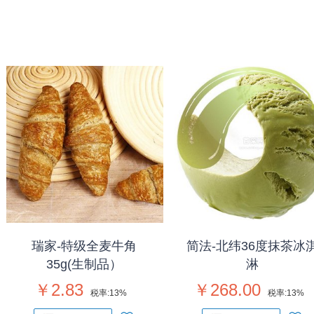
瑞家-特级全麦牛角
简法-北纬36度抹茶冰
35g(生制品）
淋
￥2.83
￥268.00
税率:
13%
税率:
13%