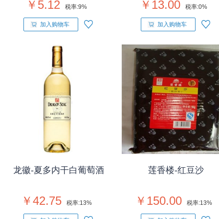
￥5.12
￥13.00
税率:
9%
税率:
0%
加入购物车
加入购物车
龙徽-夏多内干白葡萄酒
莲香楼-红豆沙
￥42.75
￥150.00
税率:
13%
税率:
13%