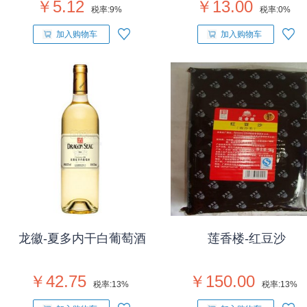
￥5.12
￥13.00
税率:
9%
税率:
0%
加入购物车
加入购物车
龙徽-夏多内干白葡萄酒
莲香楼-红豆沙
￥42.75
￥150.00
税率:
13%
税率:
13%