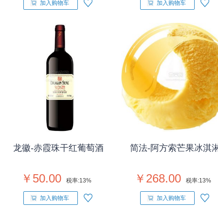
加入购物车
加入购物车
龙徽-赤霞珠干红葡萄酒
简法-阿方索芒果冰淇
￥50.00
￥268.00
税率:
13%
税率:
13%
加入购物车
加入购物车