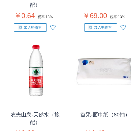
配）
￥0.64
￥69.00
税率:
13%
税率:
13%
加入购物车
加入购物车
农夫山泉-天然水（旅
首采-面巾纸（80抽）
配）