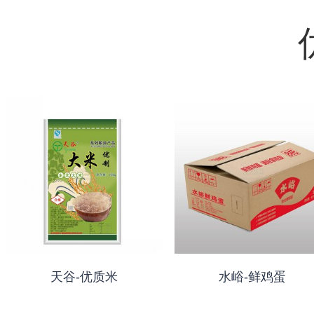
天谷-优质米
水峪-鲜鸡蛋