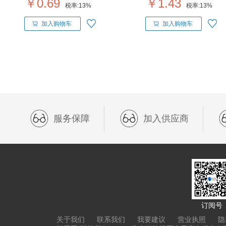
￥0.69
￥1.43
税率:
13%
税率:
13%
加入购物车
加入购物车
服务保障
加入供应商
订阅号
关于我们
联系我们
我要建议
营业执照
隐