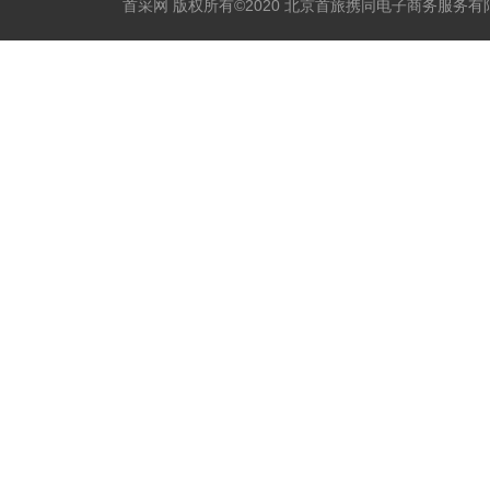
首采网 版权所有©2020 北京首旅携同电子商务服务