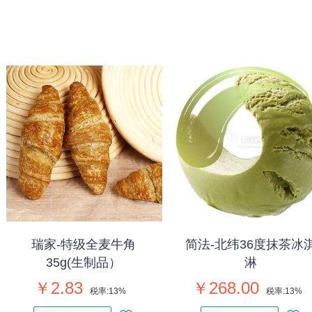
瑞家-特级全麦牛角
简法-北纬36度抹茶冰
35g(生制品）
淋
￥2.83
￥268.00
税率:
13%
税率:
13%