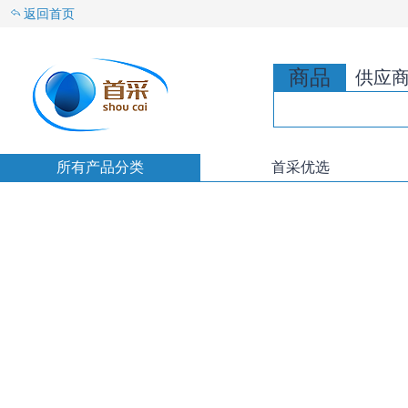
返回首页
商品
供应
所有产品分类
首采优选