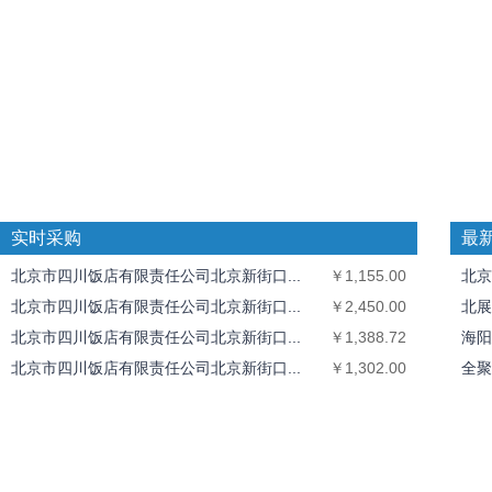
实时采购
最
北京市四川饭店有限责任公司北京新街口...
￥1,155.00
北京
北京市四川饭店有限责任公司北京新街口...
￥2,450.00
北展
北京市四川饭店有限责任公司北京新街口...
￥1,388.72
海阳
北京市四川饭店有限责任公司北京新街口...
￥1,302.00
全聚
全聚德奥运村店
￥1,826.40
中丝
北京