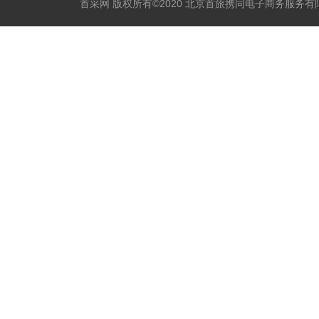
首采网 版权所有©2020 北京首旅携同电子商务服务