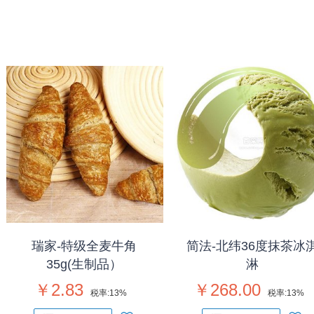
瑞家-特级全麦牛角
简法-北纬36度抹茶冰
35g(生制品）
淋
￥2.83
￥268.00
税率:
13%
税率:
13%