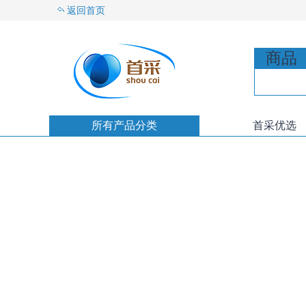
返回首页
商品
所有产品分类
首采优选