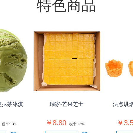
特色商品
度抹茶冰淇
瑞家-芒果芝士
法点烘焙
￥8.80
￥3.
税率:
13%
税率:
13%