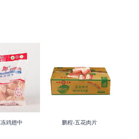
-冻鸡翅中
鹏程-五花肉片