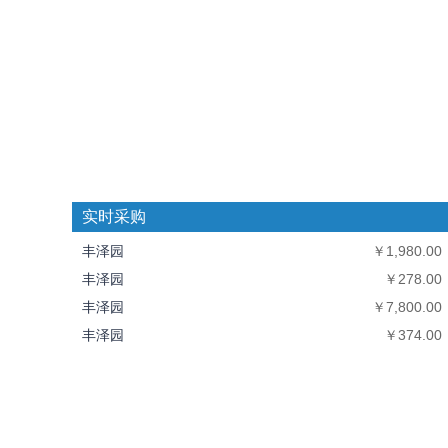
实时采购
丰泽园
￥1,980.00
丰泽园
￥278.00
丰泽园
￥7,800.00
丰泽园
￥374.00
丰泽园
￥308.95