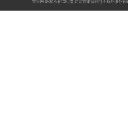
首采网 版权所有©2020 北京首旅携同电子商务服务