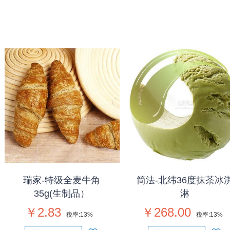
瑞家-特级全麦牛角
简法-北纬36度抹茶冰
35g(生制品）
淋
￥2.83
￥268.00
税率:
13%
税率:
13%