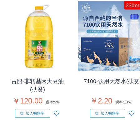
古船-非转基因大豆油
7100-饮用天然水(扶贫
(扶贫)
￥120.00
￥2.20
税率:
9%
税率:
13%
加入购物车
加入购物车