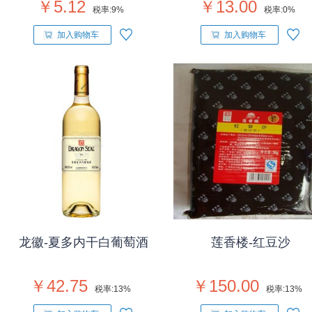
￥5.12
￥13.00
税率:
9%
税率:
0%
加入购物车
加入购物车
龙徽-夏多内干白葡萄酒
莲香楼-红豆沙
￥42.75
￥150.00
税率:
13%
税率:
13%