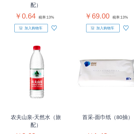
配）
￥0.64
￥69.00
税率:
13%
税率:
13%
加入购物车
加入购物车
农夫山泉-天然水（旅
首采-面巾纸（80抽）
配）