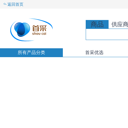
返回首页
商品
供应
所有产品分类
首采优选