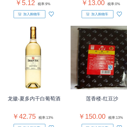
￥5.12
￥13.00
税率:
9%
税率:
0%
加入购物车
加入购物车
龙徽-夏多内干白葡萄酒
莲香楼-红豆沙
￥42.75
￥150.00
税率:
13%
税率:
13%