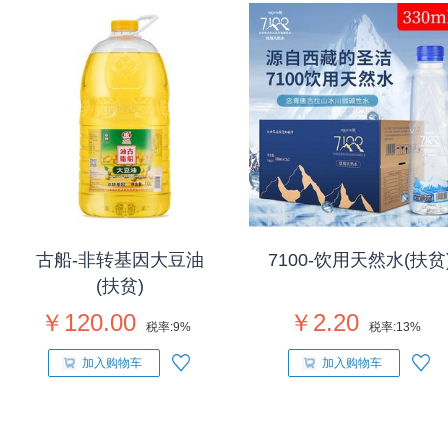
古船-非转基因大豆油
7100-饮用天然水(扶贫
(扶贫)
￥120.00
￥2.20
税率:
9%
税率:
13%
加入购物车
加入购物车