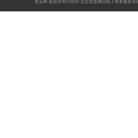
首采网 版权所有©2020 北京首旅携同电子商务服务