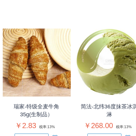
瑞家-特级全麦牛角
简法-北纬36度抹茶冰
35g(生制品）
淋
￥2.83
￥268.00
税率:
13%
税率:
13%