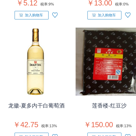
￥5.12
￥13.00
税率:
9%
税率:
0%
加入购物车
加入购物车
龙徽-夏多内干白葡萄酒
莲香楼-红豆沙
￥42.75
￥150.00
税率:
13%
税率:
13%