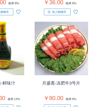
00
￥36.00
税率:
9%
税率:
9%
入购物车
加入购物车
-鲜味汁
月盛斋-冻肥牛3号片
30
￥80.00
税率:
13%
税率:
9%