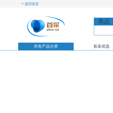
返回首页
商品
所有产品分类
首采优选