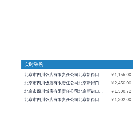
实时采购
北京市四川饭店有限责任公司北京新街口...
￥1,155.00
北京市四川饭店有限责任公司北京新街口...
￥2,450.00
北京市四川饭店有限责任公司北京新街口...
￥1,388.72
北京市四川饭店有限责任公司北京新街口...
￥1,302.00
全聚德奥运村店
￥1,826.40