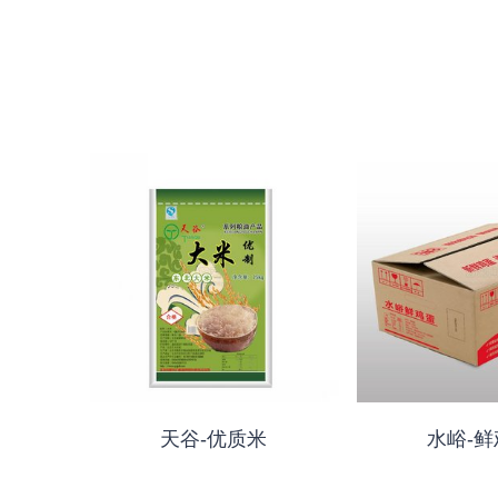
天谷-优质米
水峪-鲜