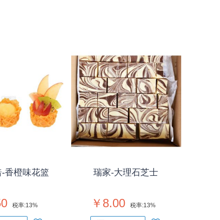
-香橙味花篮
瑞家-大理石芝士
50
￥8.00
税率:
13%
税率:
13%