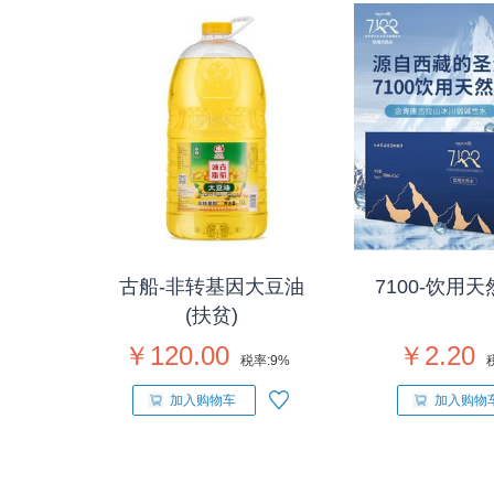
古船-非转基因大豆油
7100-饮用天
(扶贫)
￥120.00
￥2.20
税率:
9%
加入购物车
加入购物