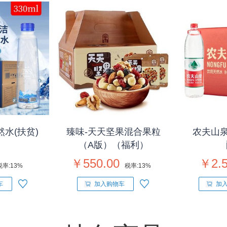
然水(扶贫)
臻味-天天坚果混合果粒
农夫山泉
（A版）（福利）
￥550.00
￥2.
税率:
13%
税率:
13%
车
加入购物车
加