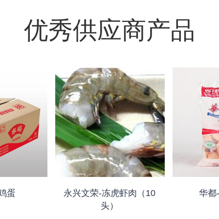
优秀供应商产品
鸡蛋
永兴文荣-冻虎虾肉（10
华都
头）