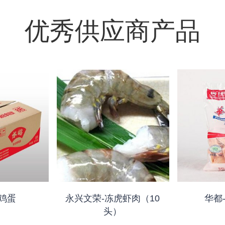
优秀供应商产品
鸡蛋
永兴文荣-冻虎虾肉（10
华都
头）