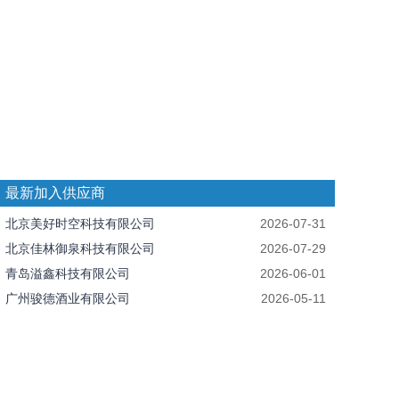
最新加入供应商
北京美好时空科技有限公司
2026-07-31
北京佳林御泉科技有限公司
2026-07-29
青岛溢鑫科技有限公司
2026-06-01
广州骏德酒业有限公司
2026-05-11
中油首汽石油销售有限公司
2025-12-16
北京吴裕泰茶业股份有限公司(临时)
2025-10-30