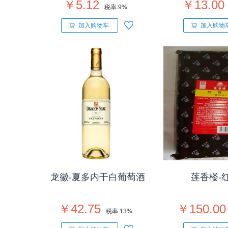
￥5.12
￥13.00
税率:
9%
加入购物车
加入购物
龙徽-夏多内干白葡萄酒
莲香楼-
￥42.75
￥150.00
税率:
13%