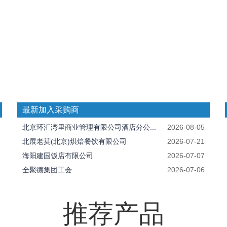
最新加入采购商
北京环汇湾里商业管理有限公司酒店分公...
2026-08-05
北展老莫(北京)烘焙餐饮有限公司
2026-07-21
海阳建国饭店有限公司
2026-07-07
全聚德集团工会
2026-07-06
中丝国际控股有限公司
2026-06-29
北京芙蓉建国酒店有限公司
2026-06-17
推荐产品