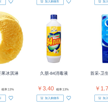
车
加入购物车
加
芒果冰淇淋
久朋-84消毒液
首采-卫
￥3.40
￥1.
税率:
13%
税率:
13%
车
加入购物车
加