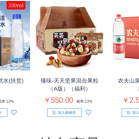
然水(扶贫)
臻味-天天坚果混合果粒
农夫山泉
（A版）（福利）
￥550.00
￥2.
税率:
13%
税率:
13%
车
加入购物车
加