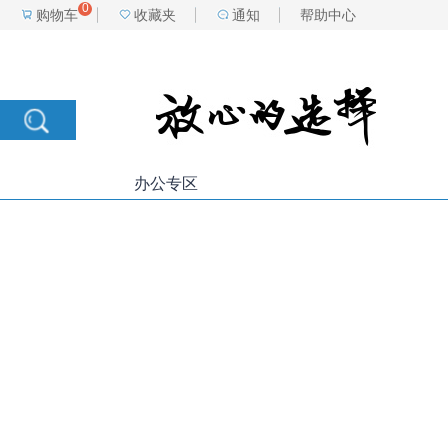
0
购物车
收藏夹
通知
帮助中心
办公专区