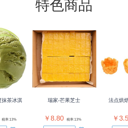
特色商品
度抹茶冰淇
瑞家-芒果芝士
法点烘焙
￥8.80
￥3.
税率:
13%
税率:
13%