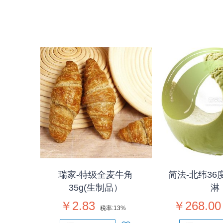
瑞家-特级全麦牛角
简法-北纬36
35g(生制品）
淋
￥2.83
￥268.00
税率:
13%