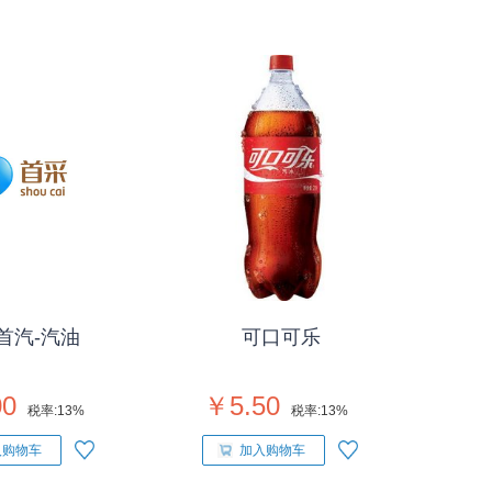
首汽-汽油
可口可乐
00
￥5.50
税率:
13%
税率:
13%
入购物车
加入购物车