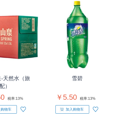
-天然水（旅
雪碧
配）
50
￥5.50
税率:
13%
税率:
13%
入购物车
加入购物车