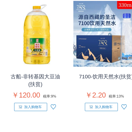
古船-非转基因大豆油
7100-饮用天然水(扶贫
(扶贫)
￥120.00
￥2.20
税率:
9%
税率:
13%
加入购物车
加入购物车