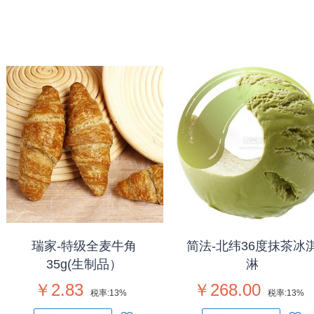
瑞家-特级全麦牛角
简法-北纬36度抹茶冰
35g(生制品）
淋
￥2.83
￥268.00
税率:
13%
税率:
13%