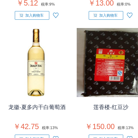
￥5.12
￥13.00
税率:
9%
税率:
0%
加入购物车
加入购物车
龙徽-夏多内干白葡萄酒
莲香楼-红豆沙
￥42.75
￥150.00
税率:
13%
税率:
13%