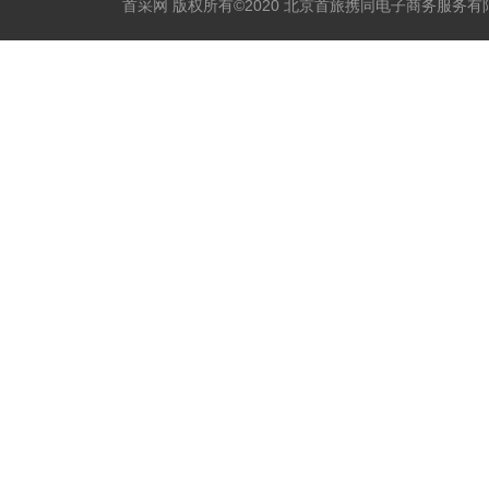
首采网 版权所有©2020 北京首旅携同电子商务服务