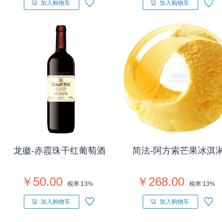
加入购物车
加入购物车
龙徽-赤霞珠干红葡萄酒
简法-阿方索芒果冰淇
￥50.00
￥268.00
税率:
13%
税率:
13%
加入购物车
加入购物车