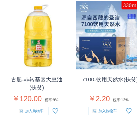
古船-非转基因大豆油
7100-饮用天然水(扶贫
(扶贫)
￥120.00
￥2.20
税率:
9%
税率:
13%
加入购物车
加入购物车