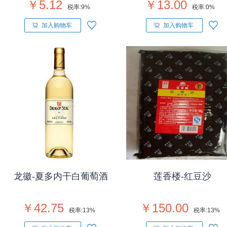
￥5.12
￥13.00
税率:
9%
税率:
0%
加入购物车
加入购物车
龙徽-夏多内干白葡萄酒
莲香楼-红豆沙
￥42.75
￥150.00
税率:
13%
税率:
13%