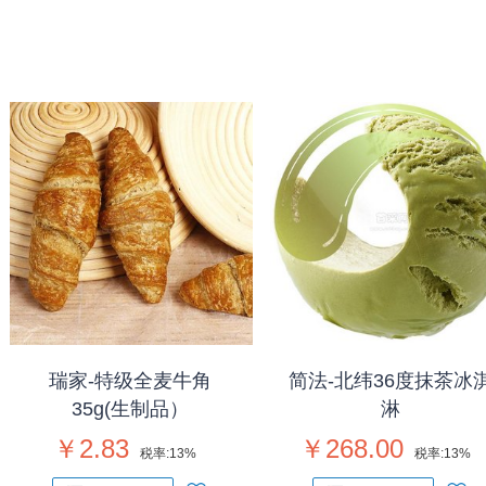
瑞家-特级全麦牛角
简法-北纬36度抹茶冰
35g(生制品）
淋
￥2.83
￥268.00
税率:
13%
税率:
13%