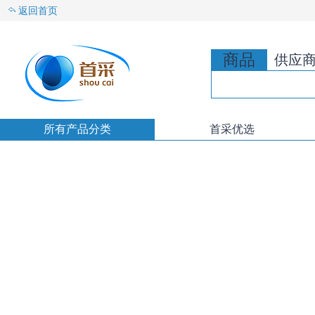
返回首页
商品
供应
所有产品分类
首采优选