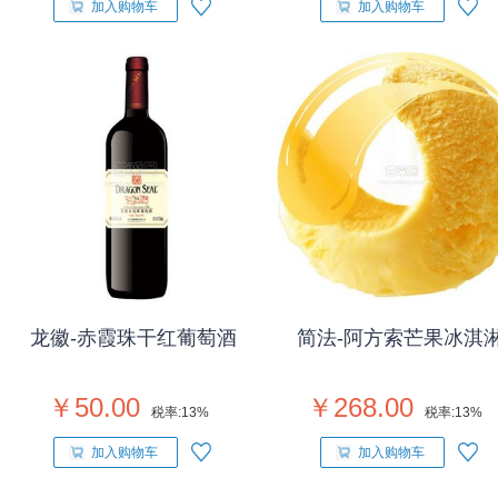
加入购物车
加入购物车
龙徽-赤霞珠干红葡萄酒
简法-阿方索芒果冰淇
￥50.00
￥268.00
税率:
13%
税率:
13%
加入购物车
加入购物车