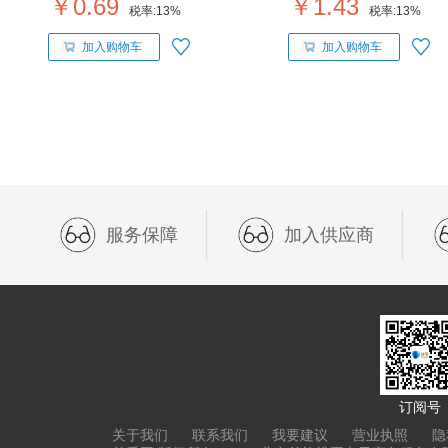
￥0.69
￥1.43
税率:
13%
税率:
13%
加入购物车
加入购物车
服务保障
加入供应商
订阅号
关于我们
联系我们
我要建议
营业执照
隐