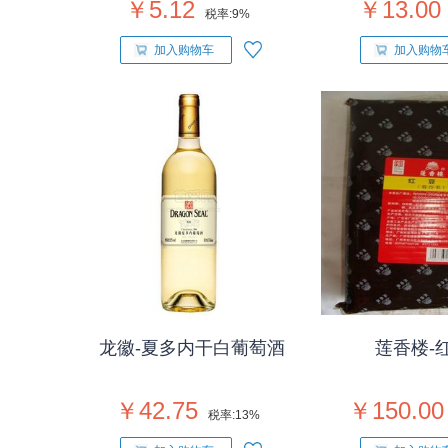
￥5.12
￥13.00
税率:
9%
加入购物车
加入购物
龙徽-夏多内干白葡萄酒
莲香楼-
￥42.75
￥150.00
税率:
13%