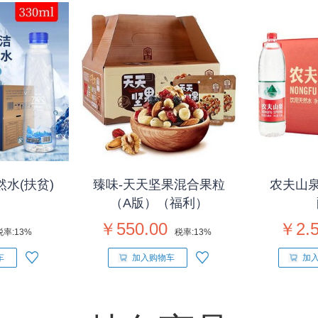
然水(扶贫)
臻味-天天坚果混合果粒
农夫山泉
（A版）（福利）
￥550.00
￥2.
税率:
13%
税率:
13%
车
加入购物车
加