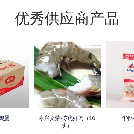
优秀供应商产品
鸡蛋
永兴文荣-冻虎虾肉（10
华都
头）