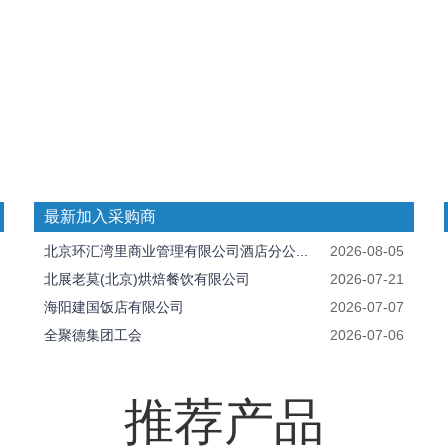
最新加入采购商
北京环汇湾里商业管理有限公司酒店分公...
2026-08-05
北展老莫(北京)烘焙餐饮有限公司
2026-07-21
海阳建国饭店有限公司
2026-07-07
全聚德集团工会
2026-07-06
中丝国际控股有限公司
2026-06-29
北京芙蓉建国酒店有限公司
2026-06-17
推荐产品