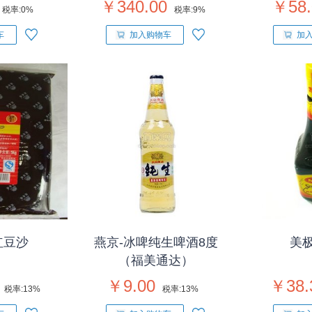
￥340.00
￥58.
税率:
0%
税率:
9%
车
加入购物车
加
红豆沙
燕京-冰啤纯生啤酒8度
美极
（福美通达）
￥9.00
￥38.
税率:
13%
税率:
13%