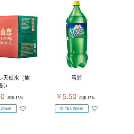
-天然水（旅
雪碧
配）
50
￥5.50
税率:
13%
税率:
13%
入购物车
加入购物车