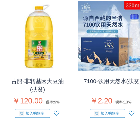
古船-非转基因大豆油
7100-饮用天然水(扶贫
(扶贫)
￥120.00
￥2.20
税率:
9%
税率:
13%
加入购物车
加入购物车