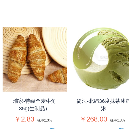
瑞家-特级全麦牛角
简法-北纬36度抹茶冰
35g(生制品）
淋
￥2.83
￥268.00
税率:
13%
税率:
13%