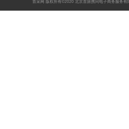
首采网 版权所有©2020 北京首旅携同电子商务服务