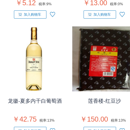
￥5.12
￥13.00
税率:
9%
税率:
0%
加入购物车
加入购物车
龙徽-夏多内干白葡萄酒
莲香楼-红豆沙
￥42.75
￥150.00
税率:
13%
税率:
13%