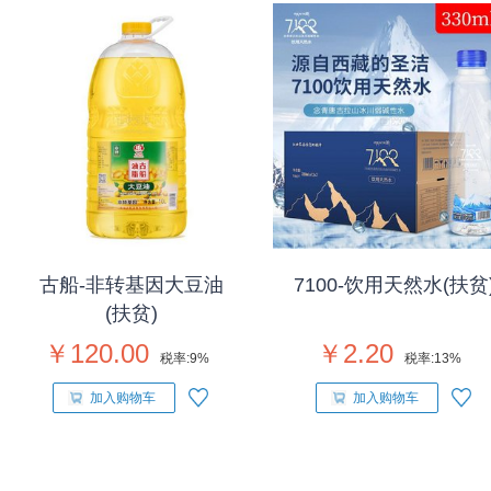
古船-非转基因大豆油
7100-饮用天然水(扶贫
(扶贫)
￥120.00
￥2.20
税率:
9%
税率:
13%
加入购物车
加入购物车