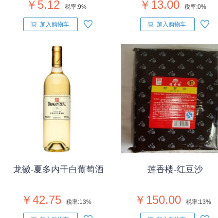
￥5.12
￥13.00
税率:
9%
税率:
0%
加入购物车
加入购物车
龙徽-夏多内干白葡萄酒
莲香楼-红豆沙
￥42.75
￥150.00
税率:
13%
税率:
13%