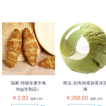
瑞家-特级全麦牛角
简法-北纬36度抹茶冰
35g(生制品）
淋
￥2.83
￥268.00
税率:
13%
税率:
13%