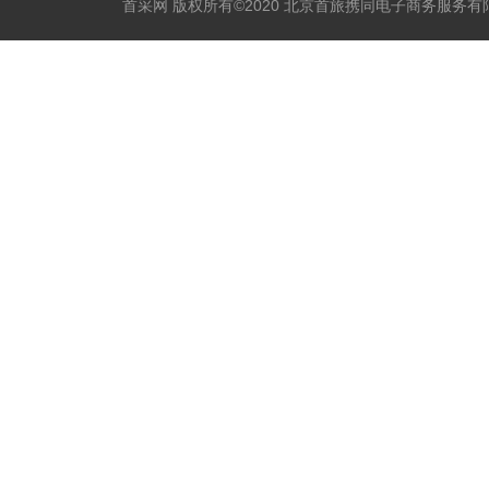
首采网 版权所有©2020 北京首旅携同电子商务服务