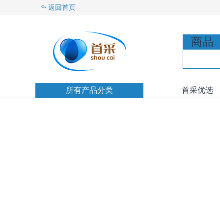
返回首页
商品
所有产品分类
首采优选