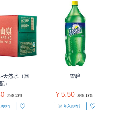
-天然水（旅
雪碧
配）
50
￥5.50
税率:
13%
税率:
13%
入购物车
加入购物车