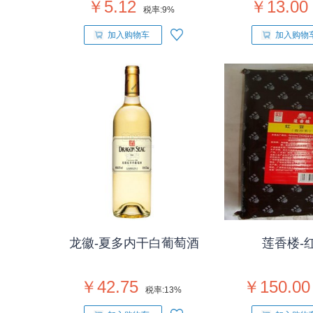
￥5.12
￥13.00
税率:
9%
加入购物车
加入购物
龙徽-夏多内干白葡萄酒
莲香楼-
￥42.75
￥150.00
税率:
13%