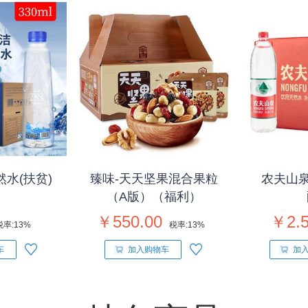
然水(扶贫)
臻味-天天坚果混合果粒
农夫山泉
（A版）（福利）
￥550.00
￥2.
税率:
13%
税率:
13%
车
加入购物车
加