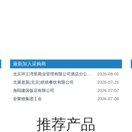
最新加入采购商
北京环汇湾里商业管理有限公司酒店分公...
2026-08-05
北展老莫(北京)烘焙餐饮有限公司
2026-07-21
海阳建国饭店有限公司
2026-07-07
全聚德集团工会
2026-07-06
中丝国际控股有限公司
2026-06-29
北京芙蓉建国酒店有限公司
2026-06-17
推荐产品