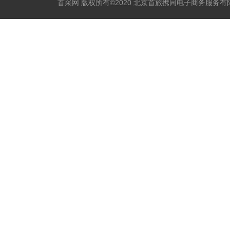
首采网 版权所有©2020 北京首旅携同电子商务服务