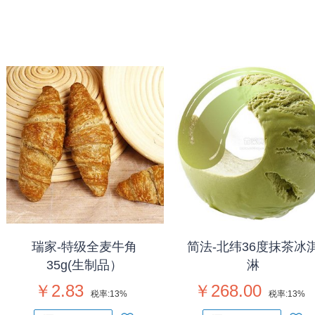
瑞家-特级全麦牛角
简法-北纬36度抹茶冰
35g(生制品）
淋
￥2.83
￥268.00
税率:
13%
税率:
13%