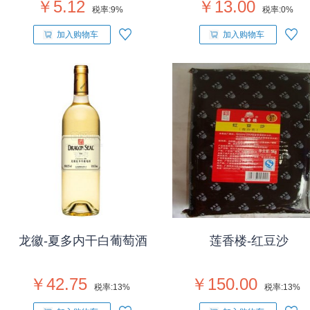
￥5.12
￥13.00
税率:
9%
税率:
0%
加入购物车
加入购物车
龙徽-夏多内干白葡萄酒
莲香楼-红豆沙
￥42.75
￥150.00
税率:
13%
税率:
13%