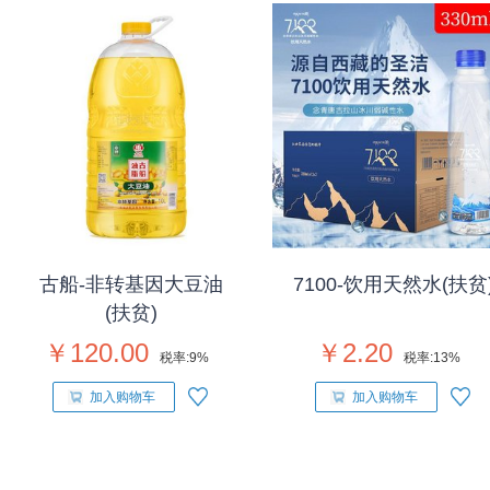
古船-非转基因大豆油
7100-饮用天然水(扶贫
(扶贫)
￥120.00
￥2.20
税率:
9%
税率:
13%
加入购物车
加入购物车