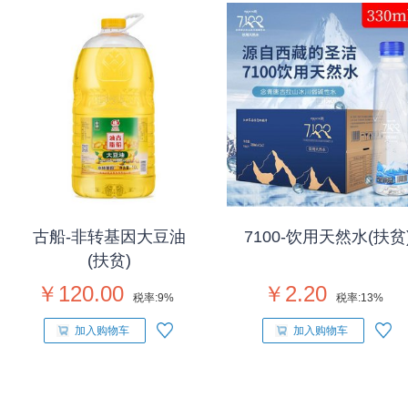
古船-非转基因大豆油
7100-饮用天然水(扶贫
(扶贫)
￥120.00
￥2.20
税率:
9%
税率:
13%
加入购物车
加入购物车