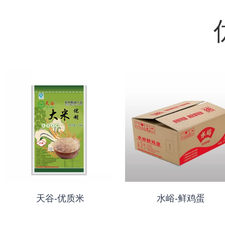
天谷-优质米
水峪-鲜鸡蛋