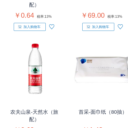
配）
￥0.64
￥69.00
税率:
13%
税率:
13%
加入购物车
加入购物车
农夫山泉-天然水（旅
首采-面巾纸（80抽）
配）