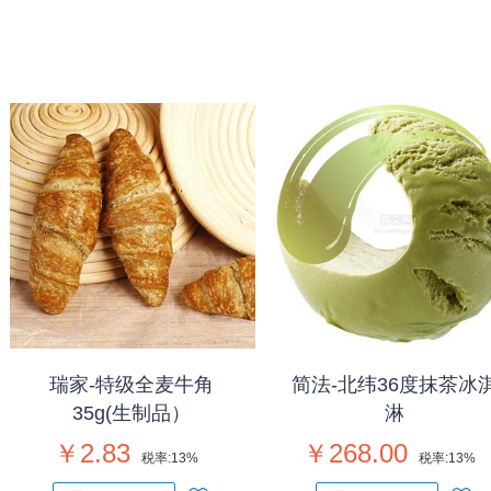
瑞家-特级全麦牛角
简法-北纬36度抹茶冰
35g(生制品）
淋
￥2.83
￥268.00
税率:
13%
税率:
13%