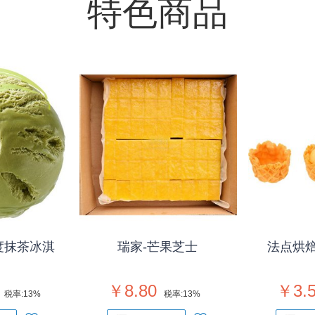
特色商品
度抹茶冰淇
瑞家-芒果芝士
法点烘焙
￥8.80
￥3.
税率:
13%
税率:
13%