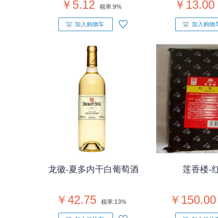
￥5.12
￥13.00
税率:
9%
加入购物车
加入购物
龙徽-夏多内干白葡萄酒
莲香楼-
￥42.75
￥150.00
税率:
13%