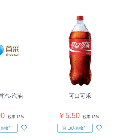
首汽-汽油
可口可乐
00
￥5.50
税率:
13%
税率:
13%
入购物车
加入购物车