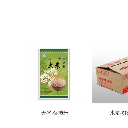
天谷-优质米
水峪-鲜