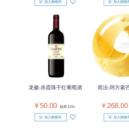
加入购物车
加入购物
龙徽-赤霞珠干红葡萄酒
简法-阿方索
￥50.00
￥268.00
税率:
13%
加入购物车
加入购物