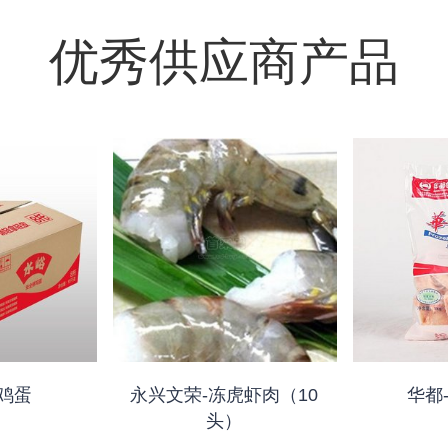
优秀供应商产品
鸡蛋
永兴文荣-冻虎虾肉（10
华都
头）