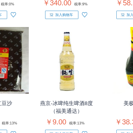
￥340.00
￥58.
税率:
0%
税率:
9%
车
加入购物车
加
红豆沙
燕京-冰啤纯生啤酒8度
美极
（福美通达）
￥9.00
￥38.
税率:
13%
税率:
13%