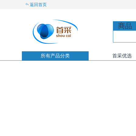
返回首页
商品
所有产品分类
首采优选