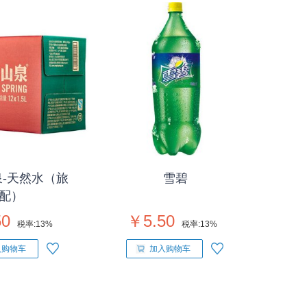
-天然水（旅
雪碧
配）
50
￥5.50
税率:
13%
税率:
13%
入购物车
加入购物车