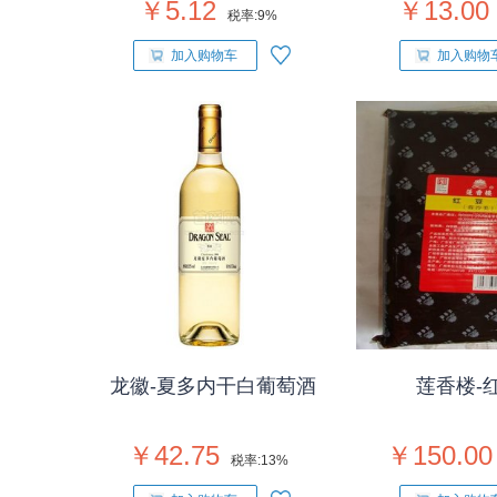
￥5.12
￥13.00
税率:
9%
加入购物车
加入购物
龙徽-夏多内干白葡萄酒
莲香楼-
￥42.75
￥150.00
税率:
13%