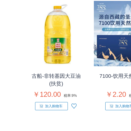
古船-非转基因大豆油
7100-饮用天
(扶贫)
￥120.00
￥2.20
税率:
9%
加入购物车
加入购物