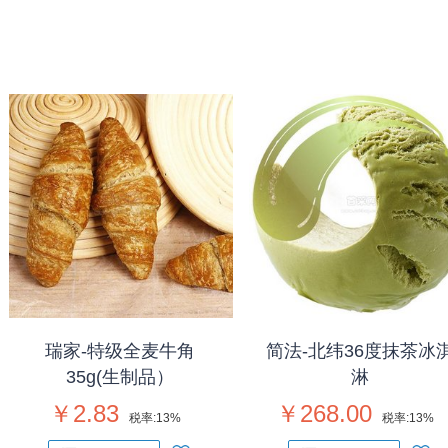
瑞家-特级全麦牛角
简法-北纬36度抹茶冰
35g(生制品）
淋
￥2.83
￥268.00
税率:
13%
税率:
13%