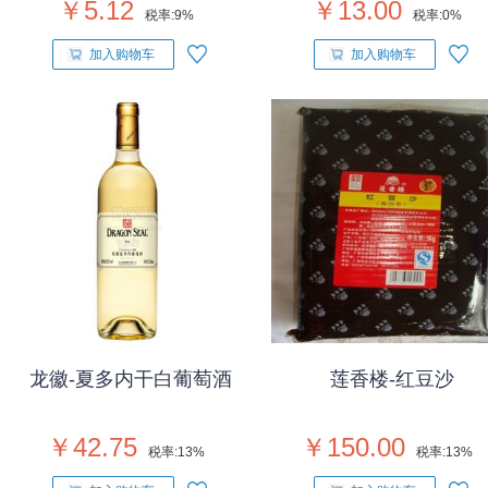
￥5.12
￥13.00
税率:
9%
税率:
0%
加入购物车
加入购物车
龙徽-夏多内干白葡萄酒
莲香楼-红豆沙
￥42.75
￥150.00
税率:
13%
税率:
13%