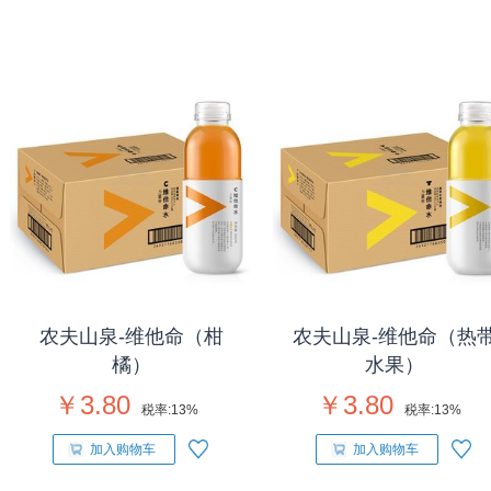
农夫山泉-维他命（柑
农夫山泉-维他命（热
橘）
水果）
￥3.80
￥3.80
税率:
13%
税率:
13%
加入购物车
加入购物车