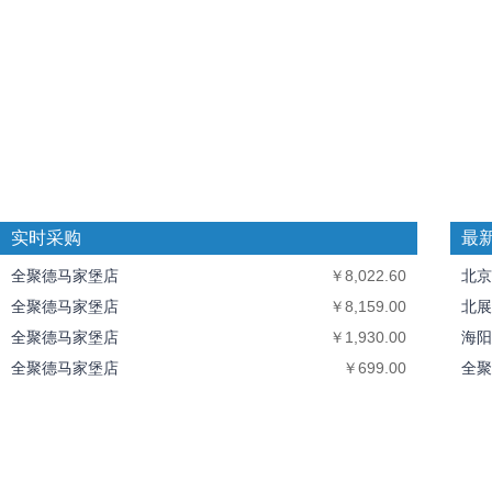
实时采购
最
全聚德马家堡店
￥8,022.60
北京
全聚德马家堡店
￥8,159.00
北展
全聚德马家堡店
￥1,930.00
海阳
全聚德马家堡店
￥699.00
全聚
全聚德马家堡店
￥6,309.00
中丝
北京