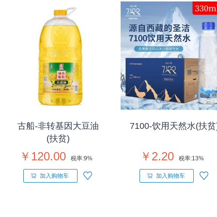
古船-非转基因大豆油
7100-饮用天然水(扶贫
(扶贫)
￥120.00
￥2.20
税率:
9%
税率:
13%
加入购物车
加入购物车