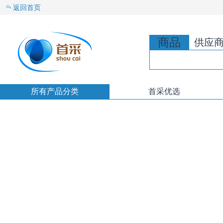
返回首页
商品
供应
所有产品分类
首采优选