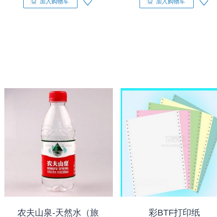
加入购物车
加入购物车
农夫山泉-天然水（旅
彩BTF打印纸