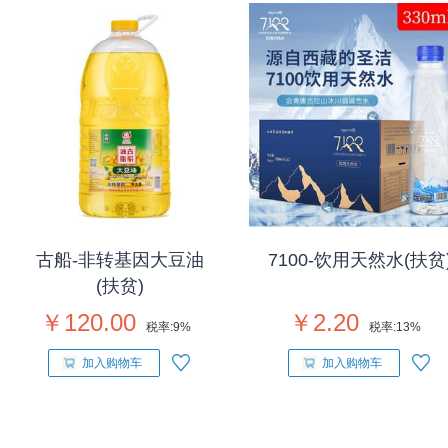
古船-非转基因大豆油
7100-饮用天然水(扶贫
(扶贫)
￥120.00
￥2.20
税率:
9%
税率:
13%
加入购物车
加入购物车