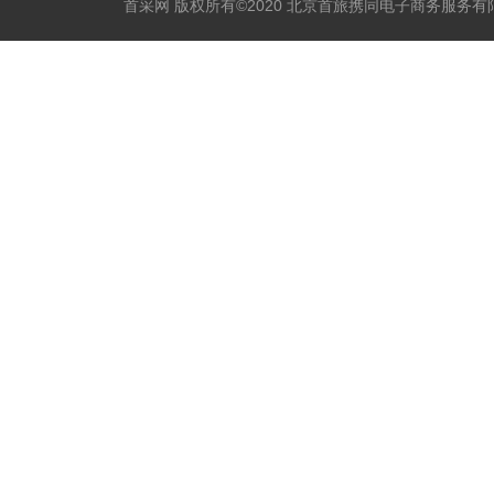
首采网 版权所有©2020 北京首旅携同电子商务服务