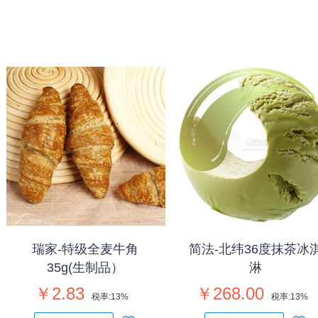
瑞家-特级全麦牛角
简法-北纬36度抹茶冰
35g(生制品）
淋
￥2.83
￥268.00
税率:
13%
税率:
13%