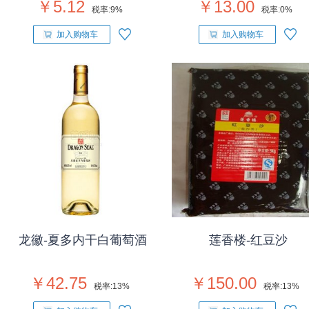
￥5.12
￥13.00
税率:
9%
税率:
0%
加入购物车
加入购物车
龙徽-夏多内干白葡萄酒
莲香楼-红豆沙
￥42.75
￥150.00
税率:
13%
税率:
13%