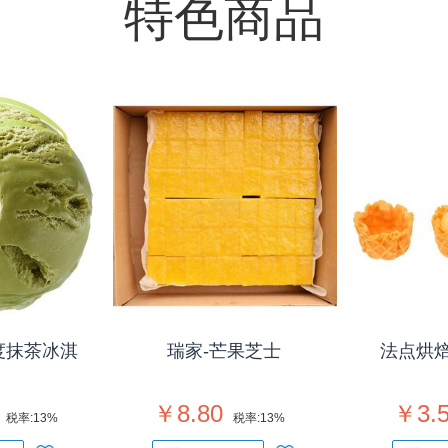
特色商品
度抹茶冰淇
瑞家-芒果芝士
法点烘焙
￥8.80
￥3.
税率:
13%
税率:
13%