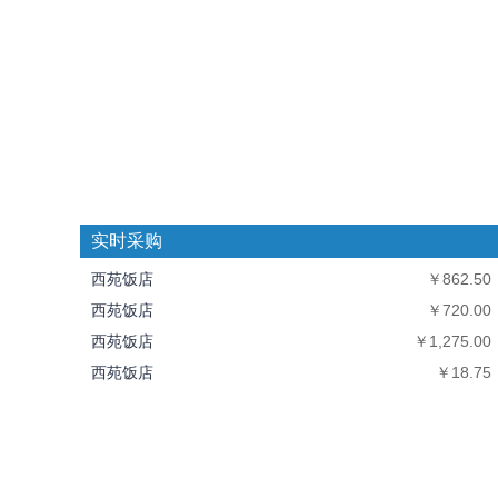
实时采购
西苑饭店
￥862.50
西苑饭店
￥720.00
西苑饭店
￥1,275.00
西苑饭店
￥18.75
西苑饭店
￥350.00