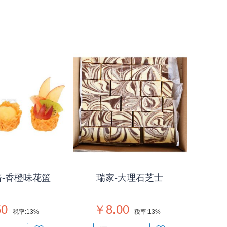
-香橙味花篮
瑞家-大理石芝士
50
￥8.00
税率:
13%
税率:
13%