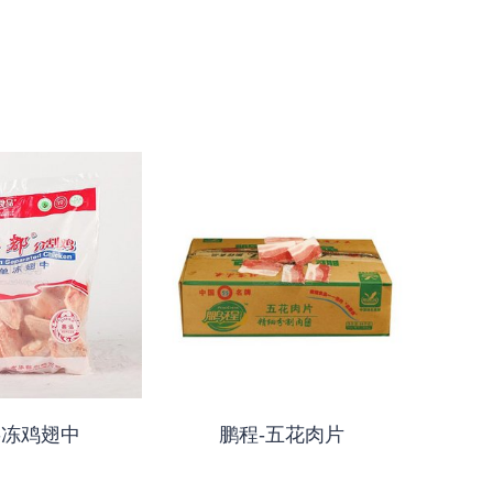
-冻鸡翅中
鹏程-五花肉片