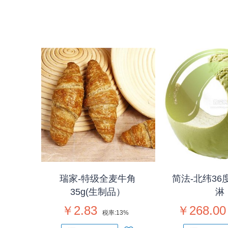
瑞家-特级全麦牛角
简法-北纬36
35g(生制品）
淋
￥2.83
￥268.00
税率:
13%