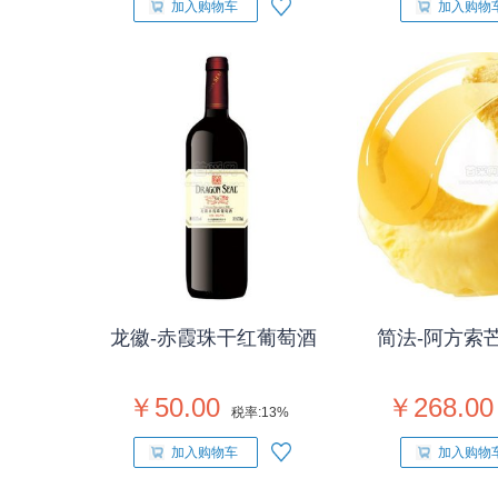
加入购物车
加入购物
龙徽-赤霞珠干红葡萄酒
简法-阿方索
￥50.00
￥268.00
税率:
13%
加入购物车
加入购物