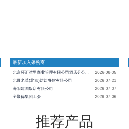
最新加入采购商
北京环汇湾里商业管理有限公司酒店分公...
2026-08-05
北展老莫(北京)烘焙餐饮有限公司
2026-07-21
海阳建国饭店有限公司
2026-07-07
全聚德集团工会
2026-07-06
中丝国际控股有限公司
2026-06-29
北京芙蓉建国酒店有限公司
2026-06-17
推荐产品