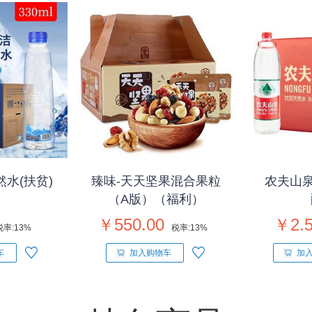
然水(扶贫)
臻味-天天坚果混合果粒
农夫山泉
（A版）（福利）
￥550.00
￥2.
税率:
13%
税率:
13%
车
加入购物车
加