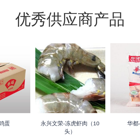
优秀供应商产品
鸡蛋
永兴文荣-冻虎虾肉（10
华都
头）