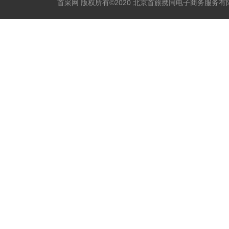
首采网 版权所有©2020 北京首旅携同电子商务服务