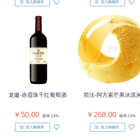
加入购物车
加入购物车
龙徽-赤霞珠干红葡萄酒
简法-阿方索芒果冰淇
￥50.00
￥268.00
税率:
13%
税率:
13%
加入购物车
加入购物车