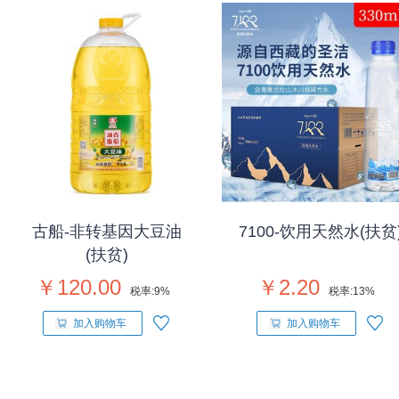
古船-非转基因大豆油
7100-饮用天然水(扶贫
(扶贫)
￥120.00
￥2.20
税率:
9%
税率:
13%
加入购物车
加入购物车