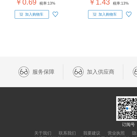
￥0.69
￥1.43
税率:
13%
税率:
13%
加入购物车
加入购物车
服务保障
加入供应商
订阅号
关于我们
联系我们
我要建议
营业执照
隐