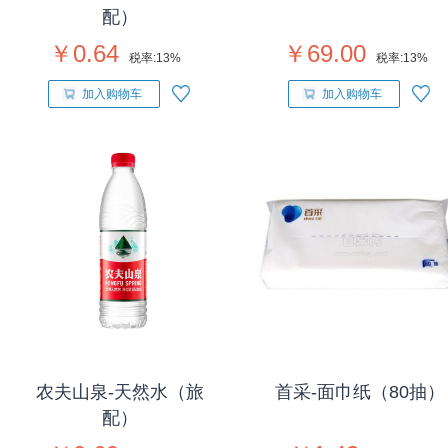
配）
￥0.64
￥69.00
税率:
13%
税率:
13%
加入购物车
加入购物车
农夫山泉-天然水（旅
首采-面巾纸（80抽）
配）