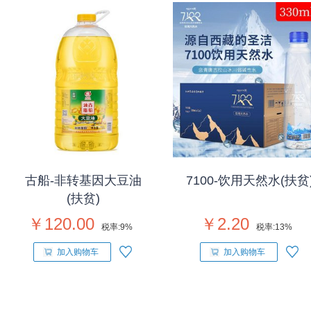
古船-非转基因大豆油
7100-饮用天然水(扶贫
(扶贫)
￥120.00
￥2.20
税率:
9%
税率:
13%
加入购物车
加入购物车