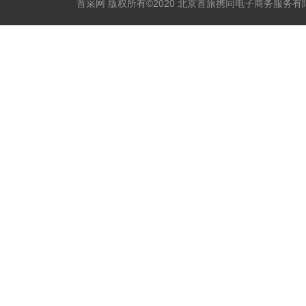
首采网 版权所有©2020 北京首旅携同电子商务服务