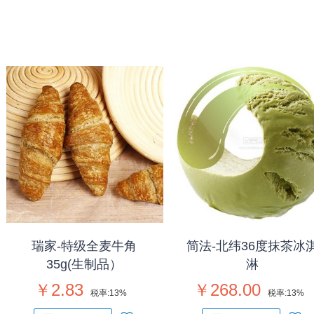
瑞家-特级全麦牛角
简法-北纬36度抹茶冰
35g(生制品）
淋
￥2.83
￥268.00
税率:
13%
税率:
13%