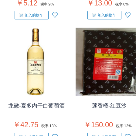
￥5.12
￥13.00
税率:
9%
税率:
0%
加入购物车
加入购物车
龙徽-夏多内干白葡萄酒
莲香楼-红豆沙
￥42.75
￥150.00
税率:
13%
税率:
13%