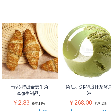
瑞家-特级全麦牛角
简法-北纬36度抹茶冰
35g(生制品）
淋
￥2.83
￥268.00
税率:
13%
税率:
13%