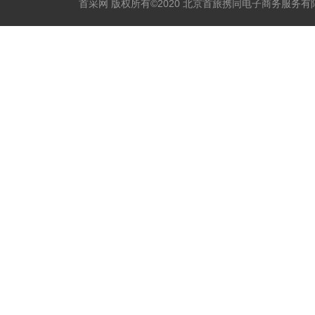
首采网 版权所有©2020 北京首旅携同电子商务服务