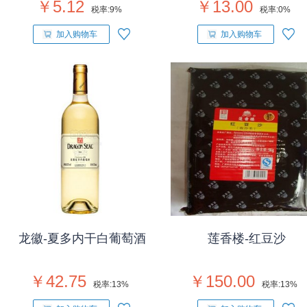
￥5.12
￥13.00
税率:
9%
税率:
0%
加入购物车
加入购物车
龙徽-夏多内干白葡萄酒
莲香楼-红豆沙
￥42.75
￥150.00
税率:
13%
税率:
13%