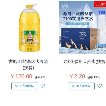
古船-非转基因大豆油
7100-饮用天然水(扶贫
(扶贫)
￥120.00
￥2.20
税率:
9%
税率:
13%
加入购物车
加入购物车