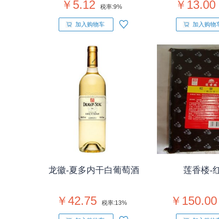
￥5.12
￥13.00
税率:
9%
加入购物车
加入购物
龙徽-夏多内干白葡萄酒
莲香楼-
￥42.75
￥150.00
税率:
13%