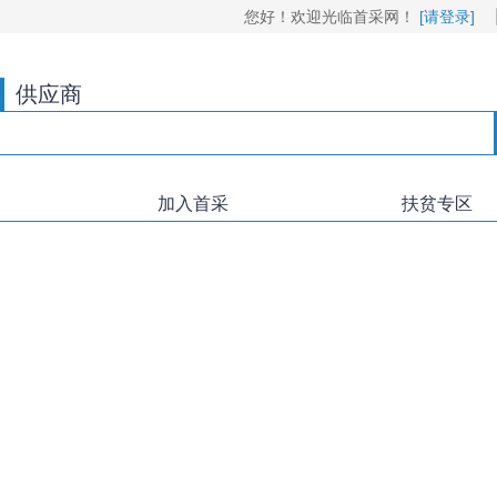
您好！欢迎光临首采网！
[请登录]
供应商
加入首采
扶贫专区