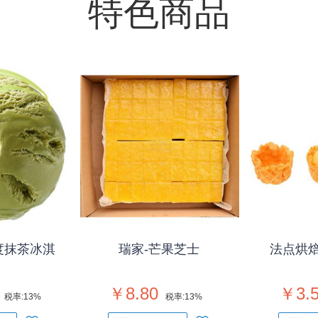
特色商品
度抹茶冰淇
瑞家-芒果芝士
法点烘焙
￥8.80
￥3.
税率:
13%
税率:
13%