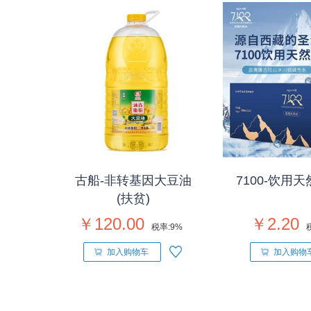
古船-非转基因大豆油
7100-饮用天
(扶贫)
￥120.00
￥2.20
税率:
9%
加入购物车
加入购物