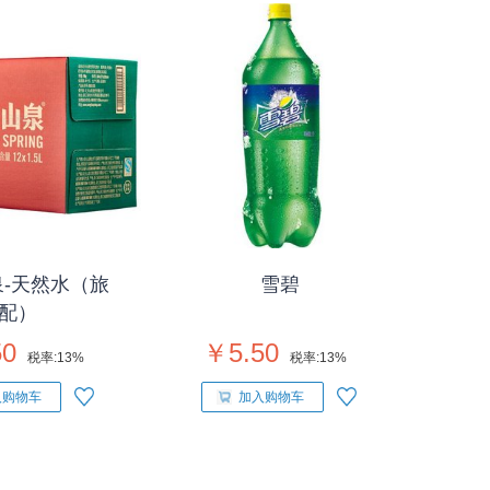
-天然水（旅
雪碧
配）
50
￥5.50
税率:
13%
税率:
13%
入购物车
加入购物车