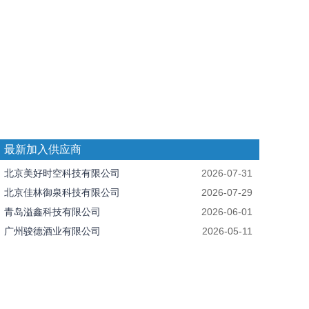
最新加入供应商
北京美好时空科技有限公司
2026-07-31
北京佳林御泉科技有限公司
2026-07-29
青岛溢鑫科技有限公司
2026-06-01
广州骏德酒业有限公司
2026-05-11
中油首汽石油销售有限公司
2025-12-16
北京吴裕泰茶业股份有限公司(临时)
2025-10-30