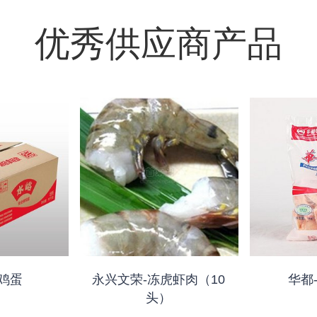
优秀供应商产品
鸡蛋
永兴文荣-冻虎虾肉（10
华都
头）