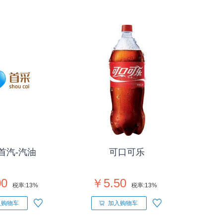
首汽-汽油
可口可乐
00
￥5.50
税率:
13%
税率:
13%
入购物车
加入购物车