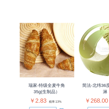
瑞家-特级全麦牛角
简法-北纬36
35g(生制品）
淋
￥2.83
￥268.00
税率:
13%