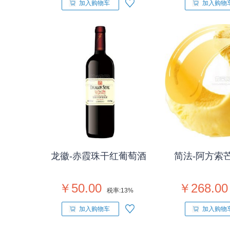
加入购物车
加入购物
龙徽-赤霞珠干红葡萄酒
简法-阿方索
￥50.00
￥268.00
税率:
13%
加入购物车
加入购物