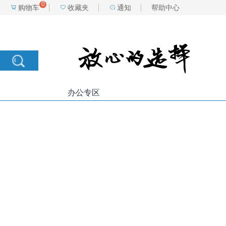
0
购物车
收藏夹
通知
帮助中心
办公专区