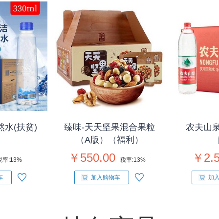
然水(扶贫)
臻味-天天坚果混合果粒
农夫山泉
（A版）（福利）
￥550.00
￥2.
税率:
13%
税率:
13%
车
加入购物车
加