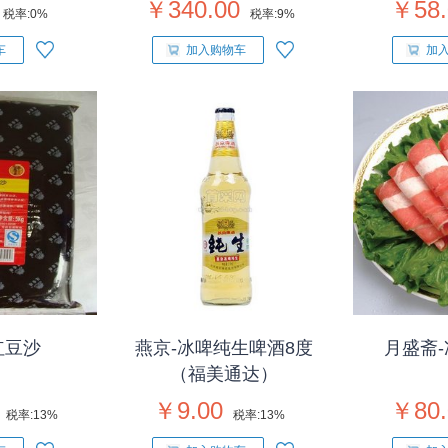
￥340.00
￥58.
税率:
0%
税率:
9%
车
加入购物车
加
红豆沙
燕京-冰啤纯生啤酒8度
月盛斋-
（福美通达）
￥9.00
￥80.
税率:
13%
税率:
13%