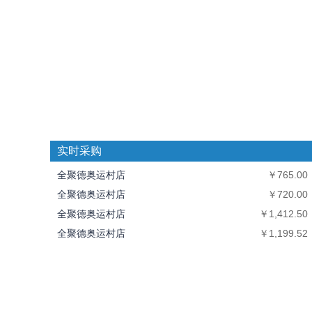
实时采购
全聚德奥运村店
￥765.00
全聚德奥运村店
￥720.00
全聚德奥运村店
￥1,412.50
全聚德奥运村店
￥1,199.52
全聚德奥运村店
￥10,094.40