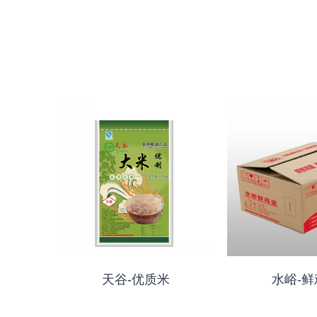
天谷-优质米
水峪-鲜