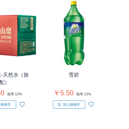
-天然水（旅
雪碧
配）
50
￥5.50
税率:
13%
税率:
13%
入购物车
加入购物车