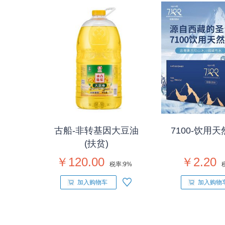
古船-非转基因大豆油
7100-饮用天
(扶贫)
￥120.00
￥2.20
税率:
9%
加入购物车
加入购物