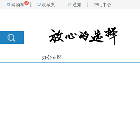
0
购物车
收藏夹
通知
帮助中心
办公专区