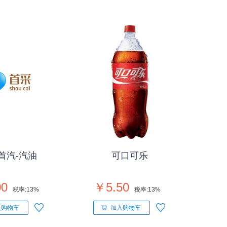
首汽-汽油
可口可乐
00
￥5.50
税率:
13%
税率:
13%
入购物车
加入购物车