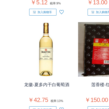
￥5.12
￥13.00
税率:
9%
加入购物车
加入购物
龙徽-夏多内干白葡萄酒
莲香楼-
￥42.75
￥150.00
税率:
13%