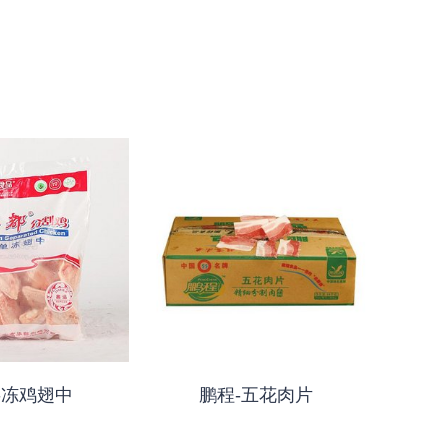
-冻鸡翅中
鹏程-五花肉片