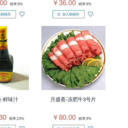
00
￥36.00
税率:
9%
税率:
9%
入购物车
加入购物车
-鲜味汁
月盛斋-冻肥牛3号片
30
￥80.00
税率:
13%
税率:
9%