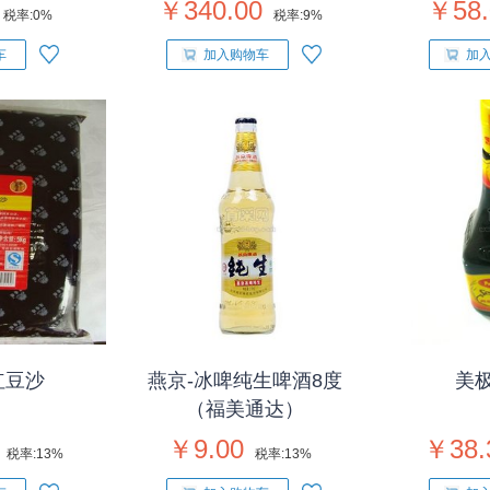
￥340.00
￥58.
税率:
0%
税率:
9%
车
加入购物车
加
红豆沙
燕京-冰啤纯生啤酒8度
美极
（福美通达）
￥9.00
￥38.
税率:
13%
税率:
13%