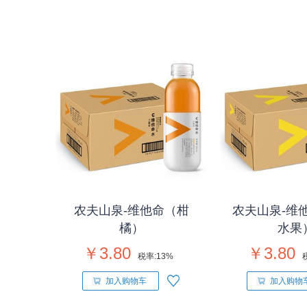
农夫山泉-维他命（柑
农夫山泉-维
橘）
水果
￥3.80
￥3.80
税率:
13%
加入购物车
加入购物