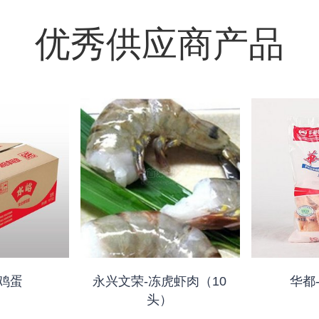
优秀供应商产品
鸡蛋
永兴文荣-冻虎虾肉（10
华都
头）