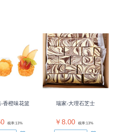
-香橙味花篮
瑞家-大理石芝士
50
￥8.00
税率:
13%
税率:
13%