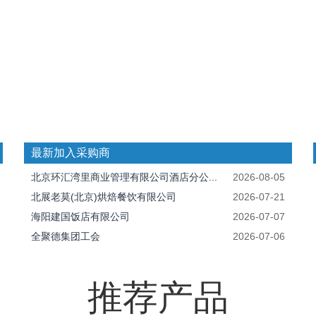
最新加入采购商
北京环汇湾里商业管理有限公司酒店分公...
2026-08-05
北展老莫(北京)烘焙餐饮有限公司
2026-07-21
海阳建国饭店有限公司
2026-07-07
全聚德集团工会
2026-07-06
中丝国际控股有限公司
2026-06-29
北京芙蓉建国酒店有限公司
2026-06-17
推荐产品