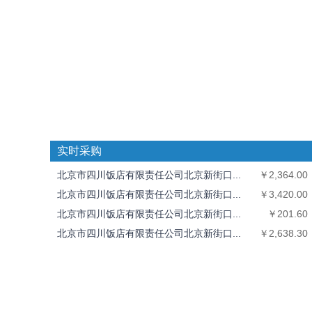
实时采购
北京市四川饭店有限责任公司北京新街口...
￥2,364.00
北京市四川饭店有限责任公司北京新街口...
￥3,420.00
北京市四川饭店有限责任公司北京新街口...
￥201.60
北京市四川饭店有限责任公司北京新街口...
￥2,638.30
北京市四川饭店有限责任公司北京新街口...
￥1,435.50