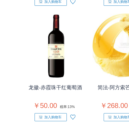
加入购物车
加入购物
龙徽-赤霞珠干红葡萄酒
简法-阿方索
￥50.00
￥268.00
税率:
13%
加入购物车
加入购物