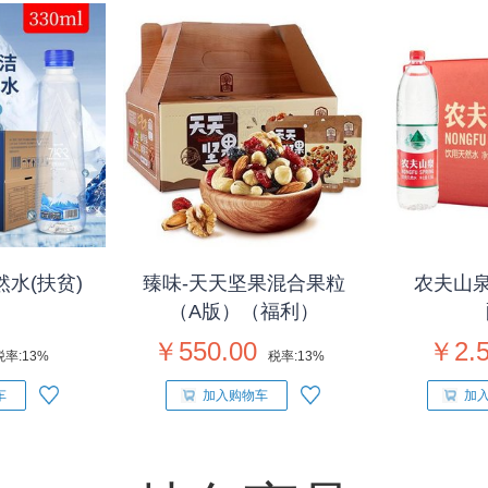
然水(扶贫)
臻味-天天坚果混合果粒
农夫山泉
（A版）（福利）
￥550.00
￥2.
税率:
13%
税率:
13%
车
加入购物车
加