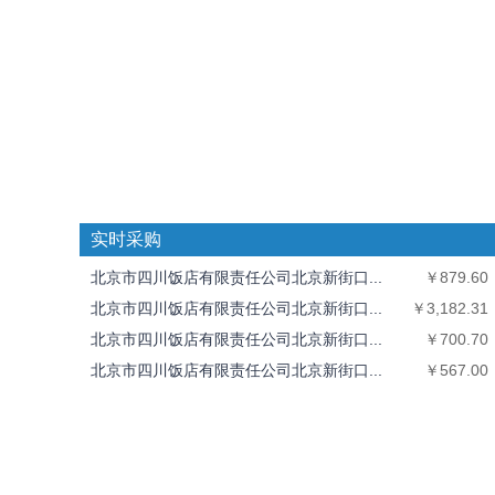
实时采购
北京市四川饭店有限责任公司北京新街口...
￥879.60
北京市四川饭店有限责任公司北京新街口...
￥3,182.31
北京市四川饭店有限责任公司北京新街口...
￥700.70
北京市四川饭店有限责任公司北京新街口...
￥567.00
北京市四川饭店有限责任公司北京新街口...
￥511.50