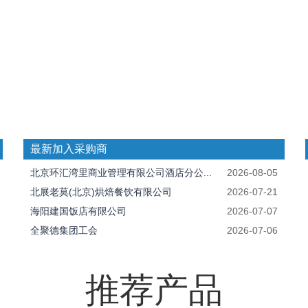
最新加入采购商
北京环汇湾里商业管理有限公司酒店分公...
2026-08-05
北展老莫(北京)烘焙餐饮有限公司
2026-07-21
海阳建国饭店有限公司
2026-07-07
全聚德集团工会
2026-07-06
中丝国际控股有限公司
2026-06-29
北京芙蓉建国酒店有限公司
2026-06-17
推荐产品