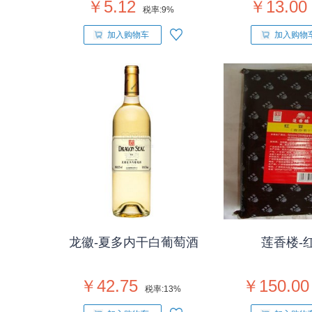
￥5.12
￥13.00
税率:
9%
加入购物车
加入购物
龙徽-夏多内干白葡萄酒
莲香楼-
￥42.75
￥150.00
税率:
13%