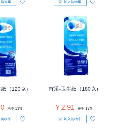
入购物车
加入购物车
生纸（120克）
首采-卫生纸（180克）
70
￥2.91
税率:
13%
税率:
13%
入购物车
加入购物车