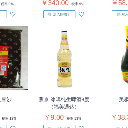
￥340.00
￥58.
税率:
0%
税率:
9%
车
加入购物车
加
红豆沙
燕京-冰啤纯生啤酒8度
美极
（福美通达）
￥9.00
￥38.
税率:
13%
税率:
13%