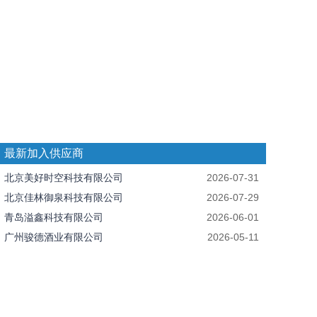
最新加入供应商
北京美好时空科技有限公司
2026-07-31
北京佳林御泉科技有限公司
2026-07-29
青岛溢鑫科技有限公司
2026-06-01
广州骏德酒业有限公司
2026-05-11
中油首汽石油销售有限公司
2025-12-16
北京吴裕泰茶业股份有限公司(临时)
2025-10-30