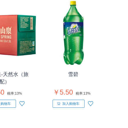
-天然水（旅
雪碧
配）
50
￥5.50
税率:
13%
税率:
13%
入购物车
加入购物车