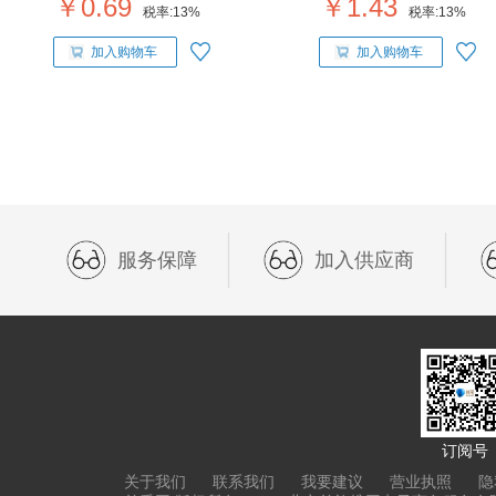
￥0.69
￥1.43
税率:
13%
税率:
13%
加入购物车
加入购物车
服务保障
加入供应商
订阅号
关于我们
联系我们
我要建议
营业执照
隐