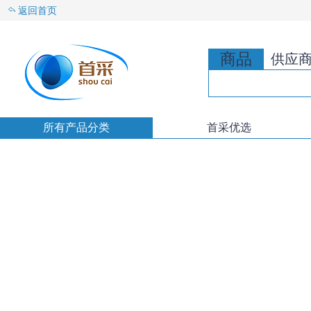
返回首页
商品
供应
所有产品分类
首采优选