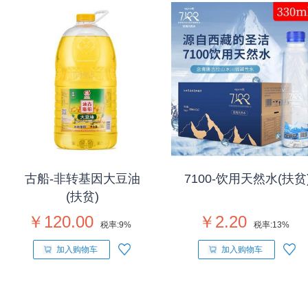
古船-非转基因大豆油
7100-饮用天然水(扶贫
(扶贫)
￥120.00
￥2.20
税率:
9%
税率:
13%
加入购物车
加入购物车