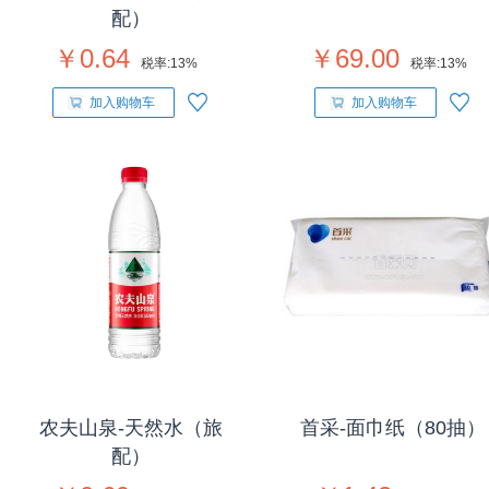
配）
￥0.64
￥69.00
税率:
13%
税率:
13%
加入购物车
加入购物车
农夫山泉-天然水（旅
首采-面巾纸（80抽）
配）