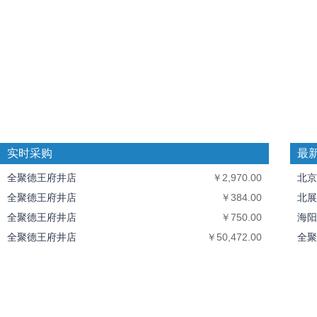
实时采购
最
全聚德王府井店
￥2,970.00
北京
全聚德王府井店
￥384.00
北展
全聚德王府井店
￥750.00
海阳
全聚德王府井店
￥50,472.00
全聚
全聚德王府井店
￥13,622.00
中丝
北京