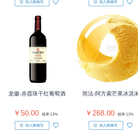
加入购物车
加入购物车
龙徽-赤霞珠干红葡萄酒
简法-阿方索芒果冰淇
￥50.00
￥268.00
税率:
13%
税率:
13%
加入购物车
加入购物车