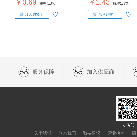
￥0.69
￥1.43
税率:
13%
税率:
13%
加入购物车
加入购物车
服务保障
加入供应商
订阅号
关于我们
联系我们
我要建议
营业执照
隐