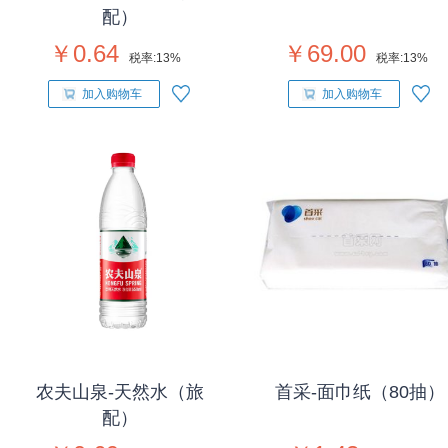
配）
￥0.64
￥69.00
税率:
13%
税率:
13%
加入购物车
加入购物车
农夫山泉-天然水（旅
首采-面巾纸（80抽）
配）