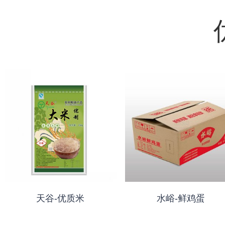
天谷-优质米
水峪-鲜鸡蛋