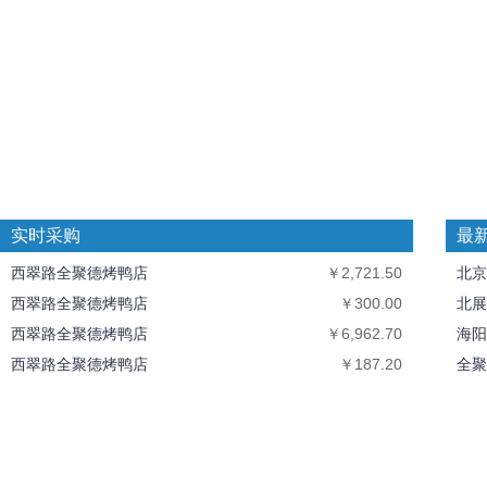
实时采购
最
西翠路全聚德烤鸭店
￥2,721.50
北京
西翠路全聚德烤鸭店
￥300.00
北展
西翠路全聚德烤鸭店
￥6,962.70
海阳
西翠路全聚德烤鸭店
￥187.20
全聚
西翠路全聚德烤鸭店
￥6,309.00
中丝
北京