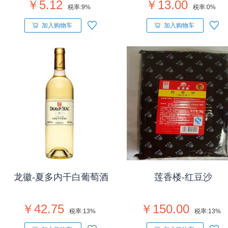
￥5.12
￥13.00
税率:
9%
税率:
0%
加入购物车
加入购物车
龙徽-夏多内干白葡萄酒
莲香楼-红豆沙
￥42.75
￥150.00
税率:
13%
税率:
13%