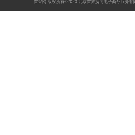
首采网 版权所有©2020 北京首旅携同电子商务服务