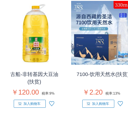
古船-非转基因大豆油
7100-饮用天然水(扶贫
(扶贫)
￥120.00
￥2.20
税率:
9%
税率:
13%
加入购物车
加入购物车