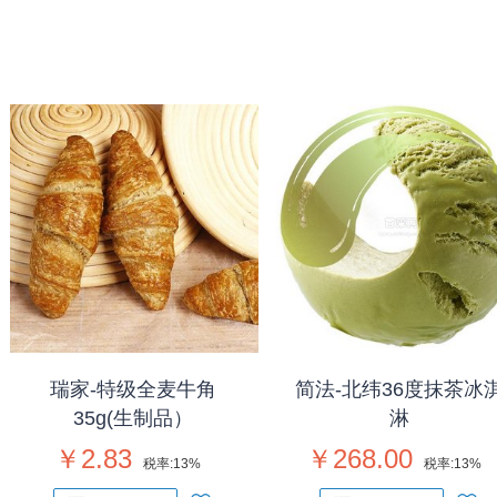
瑞家-特级全麦牛角
简法-北纬36度抹茶冰
35g(生制品）
淋
￥2.83
￥268.00
税率:
13%
税率:
13%