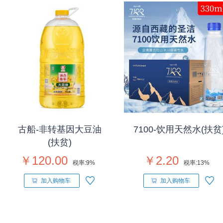
古船-非转基因大豆油
7100-饮用天然水(扶贫
(扶贫)
￥120.00
￥2.20
税率:
9%
税率:
13%
加入购物车
加入购物车