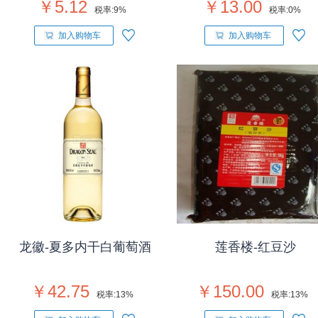
￥5.12
￥13.00
税率:
9%
税率:
0%
加入购物车
加入购物车
龙徽-夏多内干白葡萄酒
莲香楼-红豆沙
￥42.75
￥150.00
税率:
13%
税率:
13%