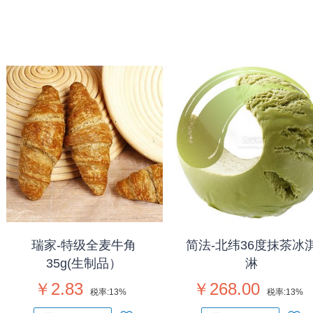
瑞家-特级全麦牛角
简法-北纬36度抹茶冰
35g(生制品）
淋
￥2.83
￥268.00
税率:
13%
税率:
13%