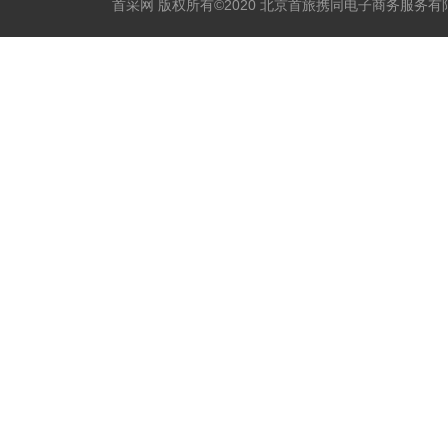
首采网 版权所有©2020 北京首旅携同电子商务服务