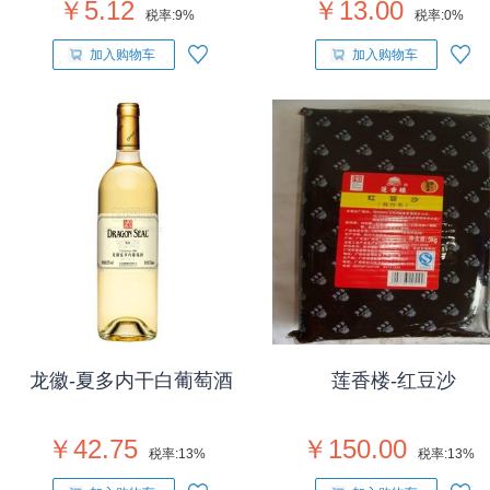
￥5.12
￥13.00
税率:
9%
税率:
0%
加入购物车
加入购物车
龙徽-夏多内干白葡萄酒
莲香楼-红豆沙
￥42.75
￥150.00
税率:
13%
税率:
13%