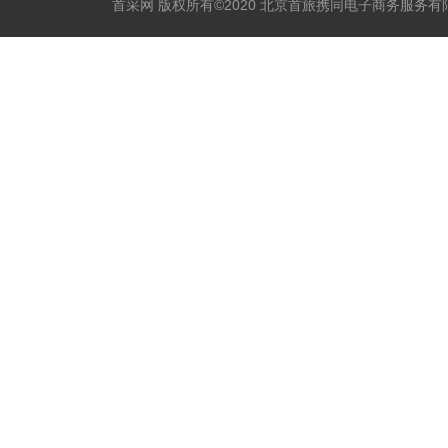
首采网 版权所有©2020 北京首旅携同电子商务服务