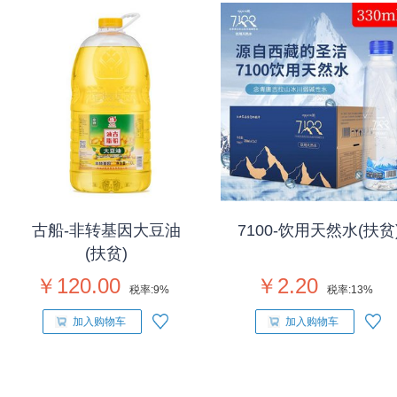
古船-非转基因大豆油
7100-饮用天然水(扶贫
(扶贫)
￥120.00
￥2.20
税率:
9%
税率:
13%
加入购物车
加入购物车