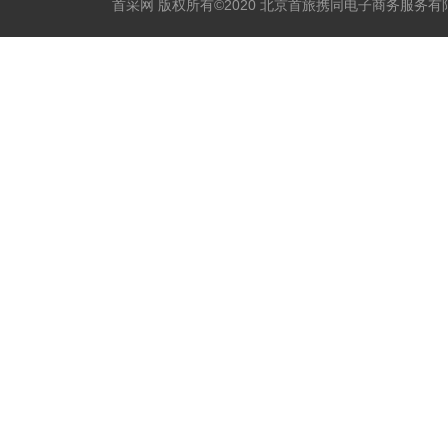
首采网 版权所有©2020 北京首旅携同电子商务服务