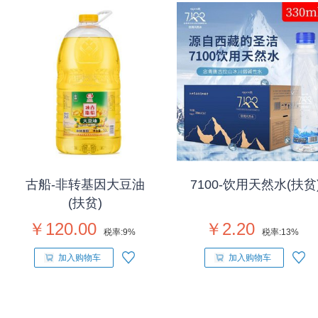
古船-非转基因大豆油
7100-饮用天然水(扶贫
(扶贫)
￥120.00
￥2.20
税率:
9%
税率:
13%
加入购物车
加入购物车