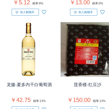
￥5.12
￥13.00
税率:
9%
税率:
0%
加入购物车
加入购物车
龙徽-夏多内干白葡萄酒
莲香楼-红豆沙
￥42.75
￥150.00
税率:
13%
税率:
13%