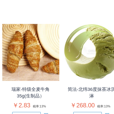
瑞家-特级全麦牛角
简法-北纬36度抹茶冰
35g(生制品）
淋
￥2.83
￥268.00
税率:
13%
税率:
13%