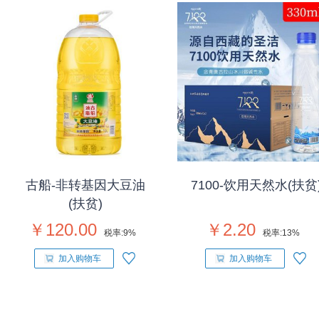
古船-非转基因大豆油
7100-饮用天然水(扶贫
(扶贫)
￥120.00
￥2.20
税率:
9%
税率:
13%
加入购物车
加入购物车