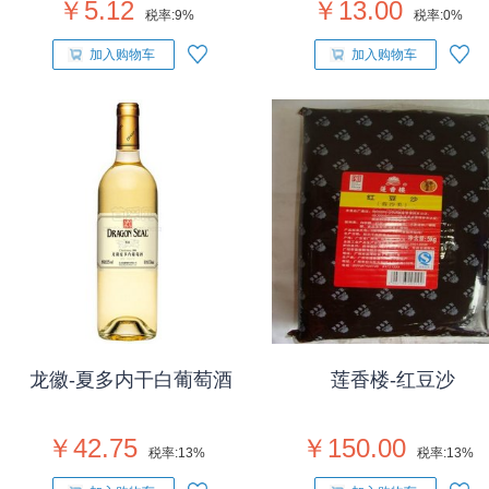
￥5.12
￥13.00
税率:
9%
税率:
0%
加入购物车
加入购物车
龙徽-夏多内干白葡萄酒
莲香楼-红豆沙
￥42.75
￥150.00
税率:
13%
税率:
13%