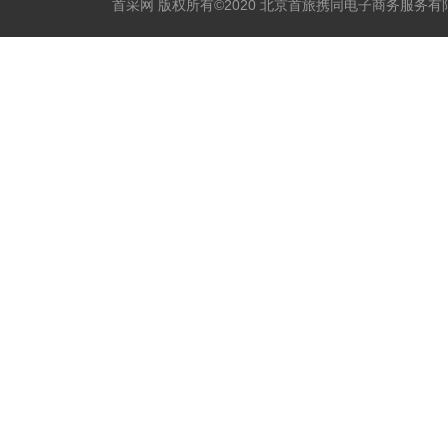
首采网 版权所有©2020 北京首旅携同电子商务服务