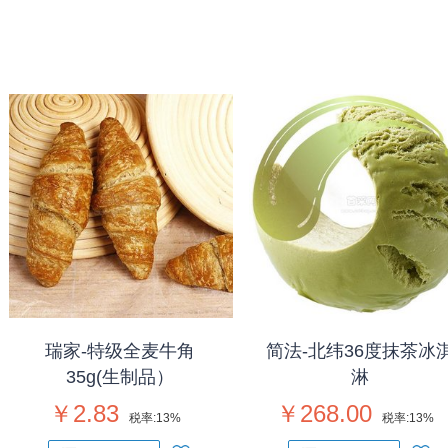
瑞家-特级全麦牛角
简法-北纬36度抹茶冰
35g(生制品）
淋
￥2.83
￥268.00
税率:
13%
税率:
13%