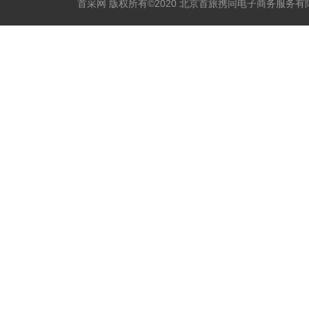
首采网 版权所有©2020 北京首旅携同电子商务服务