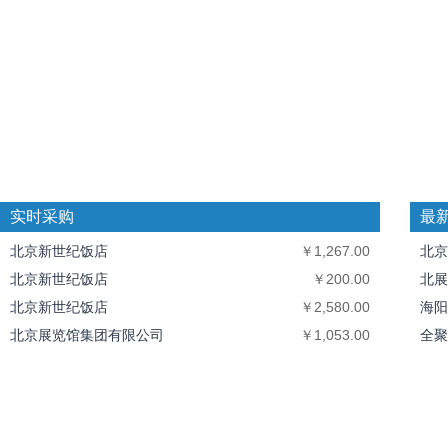
实时采购
最
北京新世纪饭店
￥1,267.00
北京
北京新世纪饭店
￥200.00
北展
北京新世纪饭店
￥2,580.00
海阳
北京展览馆集团有限公司
￥1,053.00
全聚
北京展览馆集团有限公司
￥2,060.00
中丝
北京