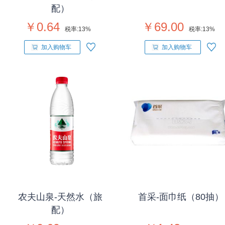
配）
￥0.64
￥69.00
税率:
13%
税率:
13%
加入购物车
加入购物车
农夫山泉-天然水（旅
首采-面巾纸（80抽）
配）