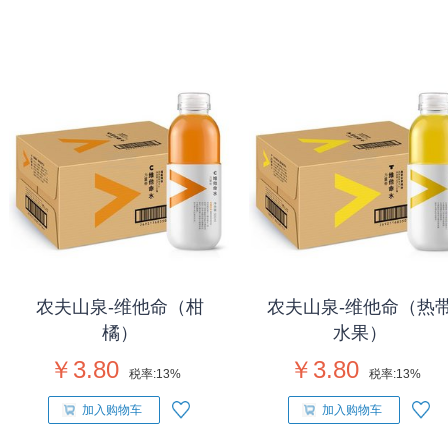
农夫山泉-维他命（柑
农夫山泉-维他命（热
橘）
水果）
￥3.80
￥3.80
税率:
13%
税率:
13%
加入购物车
加入购物车