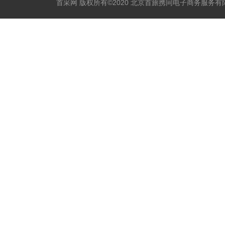
首采网 版权所有©2020 北京首旅携同电子商务服务