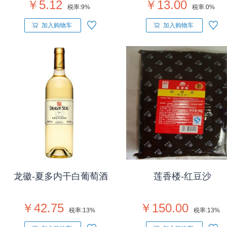
￥5.12
￥13.00
税率:
9%
税率:
0%
加入购物车
加入购物车
龙徽-夏多内干白葡萄酒
莲香楼-红豆沙
￥42.75
￥150.00
税率:
13%
税率:
13%