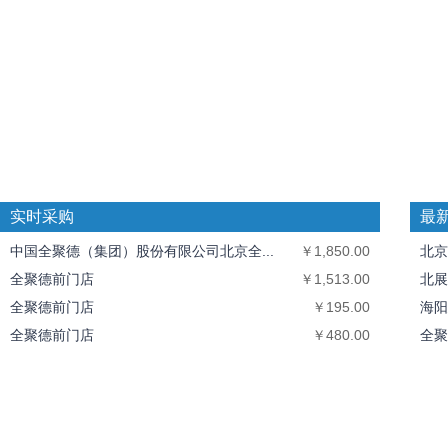
实时采购
最
中国全聚德（集团）股份有限公司北京全...
￥1,850.00
北京
全聚德前门店
￥1,513.00
北展
全聚德前门店
￥195.00
海阳
全聚德前门店
￥480.00
全聚
全聚德前门店
￥87.50
中丝
北京