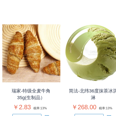
瑞家-特级全麦牛角
简法-北纬36度抹茶冰
35g(生制品）
淋
￥2.83
￥268.00
税率:
13%
税率:
13%