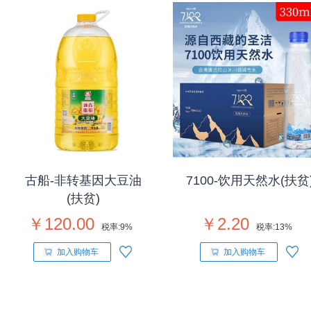
古船-非转基因大豆油
7100-饮用天然水(扶贫
(扶贫)
￥120.00
￥2.20
税率:
9%
税率:
13%
加入购物车
加入购物车