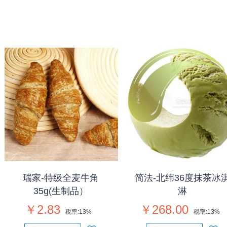
瑞家-特级全麦牛角
简法-北纬36度抹茶冰
35g(生制品）
淋
￥2.83
￥268.00
税率:
13%
税率:
13%