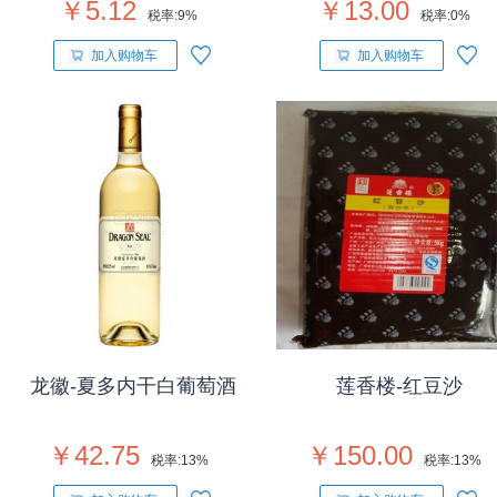
￥5.12
￥13.00
税率:
9%
税率:
0%
加入购物车
加入购物车
龙徽-夏多内干白葡萄酒
莲香楼-红豆沙
￥42.75
￥150.00
税率:
13%
税率:
13%