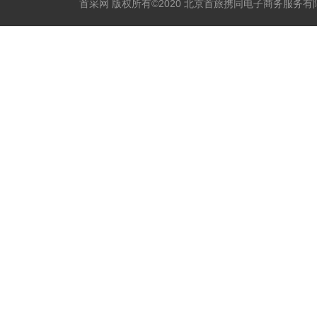
首采网 版权所有©2020 北京首旅携同电子商务服务