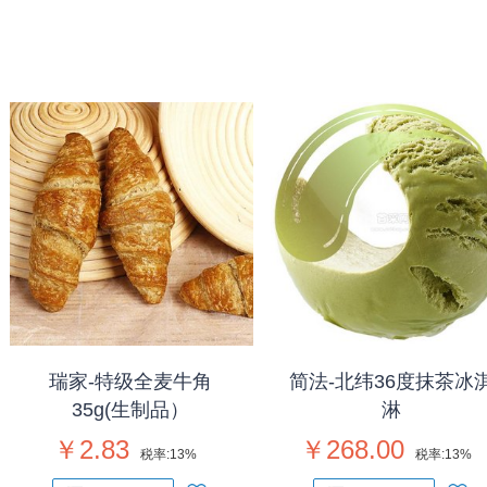
瑞家-特级全麦牛角
简法-北纬36度抹茶冰
35g(生制品）
淋
￥2.83
￥268.00
税率:
13%
税率:
13%