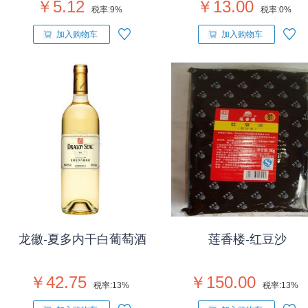
￥5.12
￥13.00
税率:
9%
税率:
0%
加入购物车
加入购物车
龙徽-夏多内干白葡萄酒
莲香楼-红豆沙
￥42.75
￥150.00
税率:
13%
税率:
13%