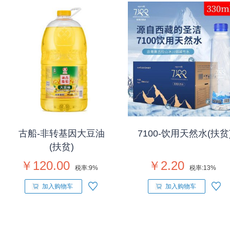
古船-非转基因大豆油
7100-饮用天然水(扶贫
(扶贫)
￥120.00
￥2.20
税率:
9%
税率:
13%
加入购物车
加入购物车