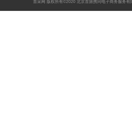
首采网 版权所有©2020 北京首旅携同电子商务服务