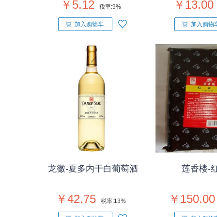
￥5.12
￥13.00
税率:
9%
加入购物车
加入购物
龙徽-夏多内干白葡萄酒
莲香楼-
￥42.75
￥150.00
税率:
13%