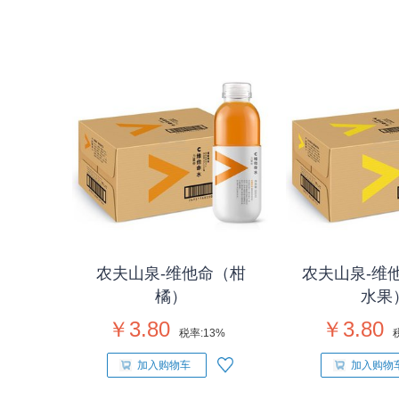
农夫山泉-维他命（柑
农夫山泉-维
橘）
水果
￥3.80
￥3.80
税率:
13%
加入购物车
加入购物