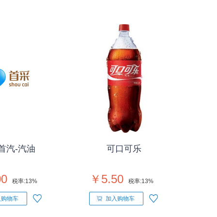
首汽-汽油
可口可乐
00
￥5.50
税率:
13%
税率:
13%
入购物车
加入购物车