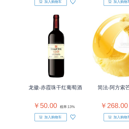
加入购物车
加入购物
龙徽-赤霞珠干红葡萄酒
简法-阿方索
￥50.00
￥268.00
税率:
13%
加入购物车
加入购物