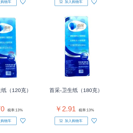
入购物车
加入购物车
生纸（120克）
首采-卫生纸（180克）
70
￥2.91
税率:
13%
税率:
13%
入购物车
加入购物车