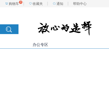
0
购物车
收藏夹
通知
帮助中心
办公专区