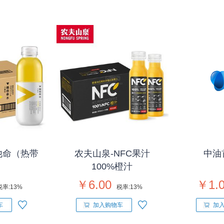
他命（热带
农夫山泉-NFC果汁
中油
）
100%橙汁
￥6.00
￥1.
税率:
13%
税率:
13%
车
加入购物车
加