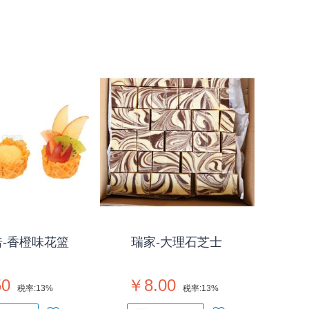
-香橙味花篮
瑞家-大理石芝士
50
￥8.00
税率:
13%
税率:
13%