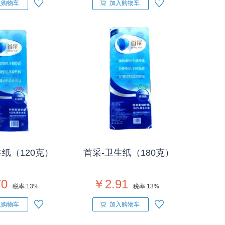
入购物车
加入购物车
生纸（120克）
首采-卫生纸（180克）
70
￥2.91
税率:
13%
税率:
13%
入购物车
加入购物车