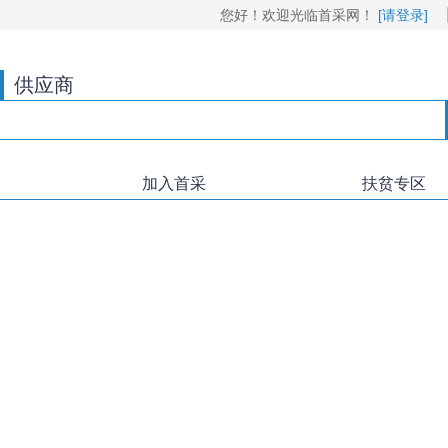
您好！欢迎光临首采网！
[请登录]
供应商
加入首采
扶贫专区