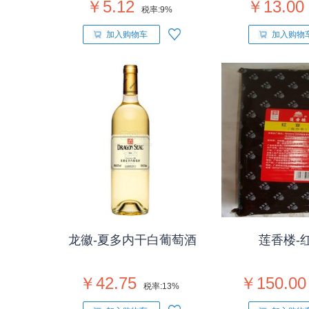
￥5.12
￥13.00
税率:
9%
加入购物车
加入购物
龙徽-夏多内干白葡萄酒
莲香楼-
￥42.75
￥150.00
税率:
13%