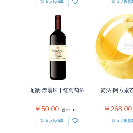
加入购物车
加入购物
龙徽-赤霞珠干红葡萄酒
简法-阿方索
￥50.00
￥268.00
税率:
13%
加入购物车
加入购物