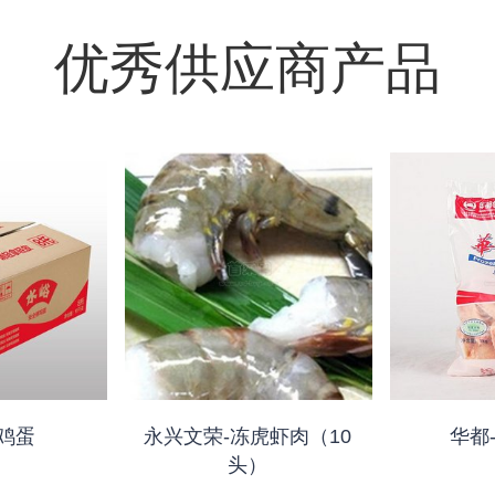
优秀供应商产品
鸡蛋
永兴文荣-冻虎虾肉（10
华都
头）