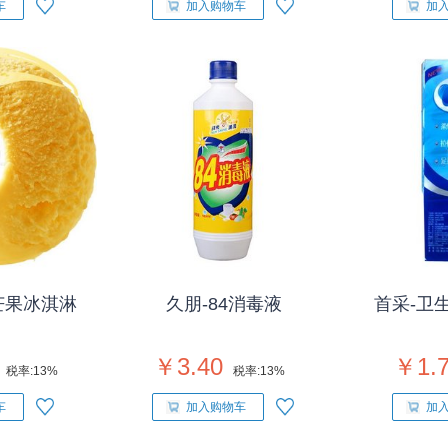
车
加入购物车
加
芒果冰淇淋
久朋-84消毒液
首采-卫
￥3.40
￥1.
税率:
13%
税率:
13%
车
加入购物车
加