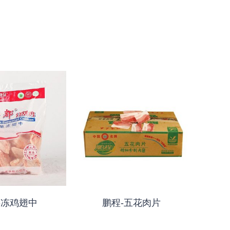
-冻鸡翅中
鹏程-五花肉片