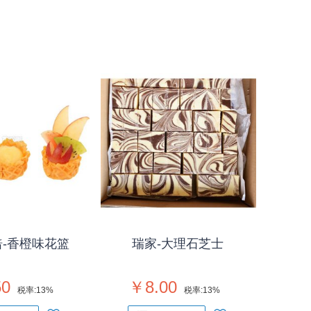
-香橙味花篮
瑞家-大理石芝士
50
￥8.00
税率:
13%
税率:
13%