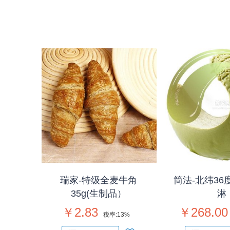
瑞家-特级全麦牛角
简法-北纬36
35g(生制品）
淋
￥2.83
￥268.00
税率:
13%