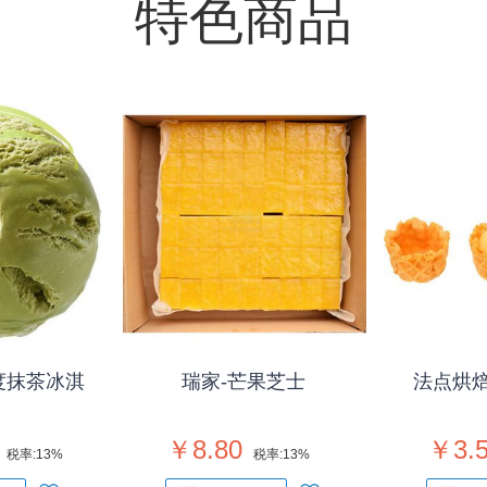
特色商品
度抹茶冰淇
瑞家-芒果芝士
法点烘焙
￥8.80
￥3.
税率:
13%
税率:
13%