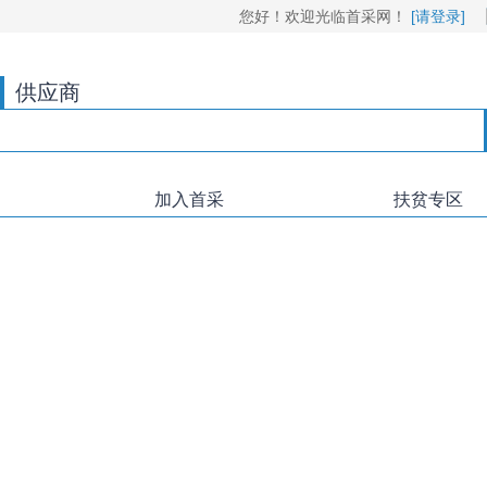
您好！欢迎光临首采网！
[请登录]
供应商
加入首采
扶贫专区