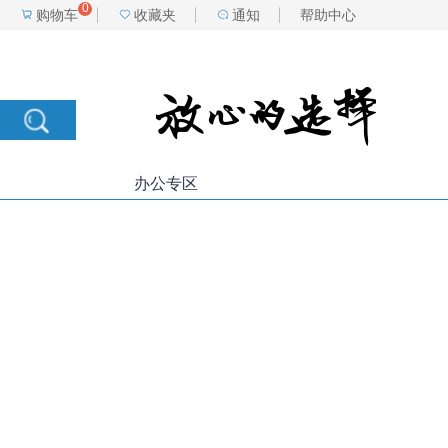
0
购物车
收藏夹
通知
帮助中心
办公专区