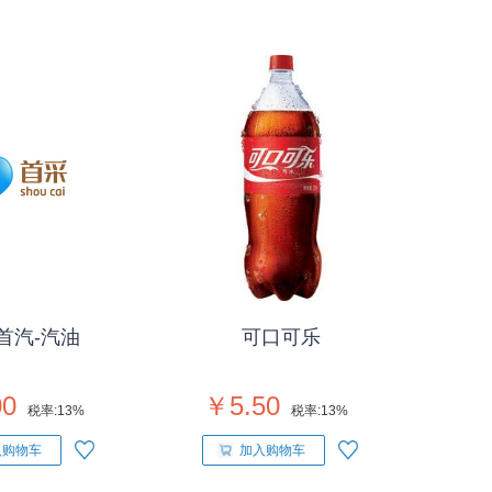
首汽-汽油
可口可乐
00
￥5.50
税率:
13%
税率:
13%
入购物车
加入购物车