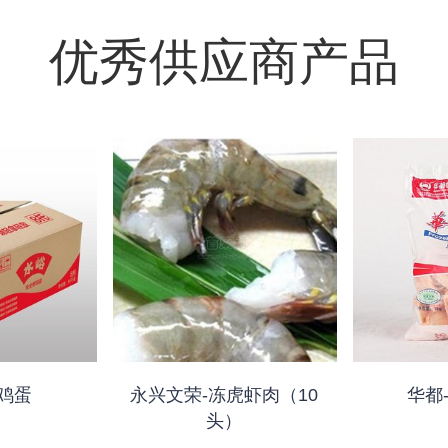
优秀供应商产品
鸡蛋
永兴文荣-冻虎虾肉（10
华都
头）