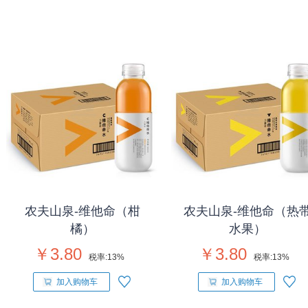
农夫山泉-维他命（柑
农夫山泉-维他命（热
橘）
水果）
￥3.80
￥3.80
税率:
13%
税率:
13%
加入购物车
加入购物车