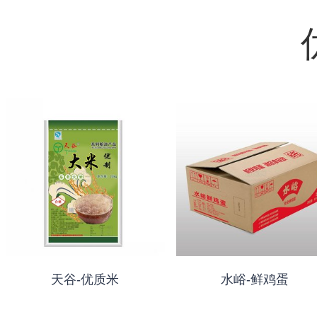
天谷-优质米
水峪-鲜鸡蛋