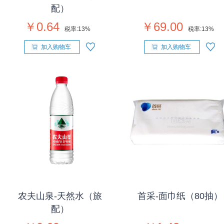
配）
￥0.64
￥69.00
税率:
13%
税率:
13%
加入购物车
加入购物车
农夫山泉-天然水（旅
首采-面巾纸（80抽）
配）