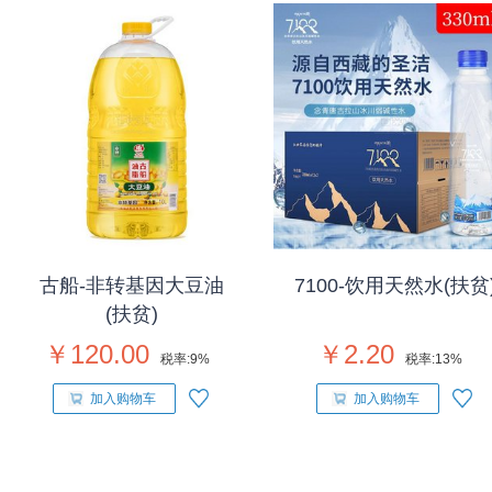
古船-非转基因大豆油
7100-饮用天然水(扶贫
(扶贫)
￥120.00
￥2.20
税率:
9%
税率:
13%
加入购物车
加入购物车