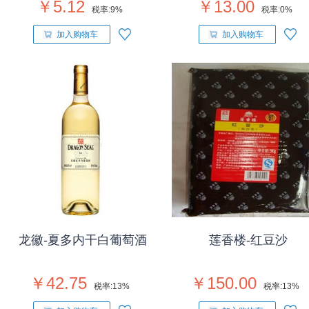
￥5.12
￥13.00
税率:
9%
税率:
0%
加入购物车
加入购物车
龙徽-夏多内干白葡萄酒
莲香楼-红豆沙
￥42.75
￥150.00
税率:
13%
税率:
13%