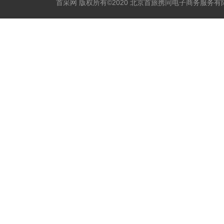
首采网 版权所有©2020 北京首旅携同电子商务服务